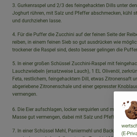
3. Gurkenraspel und 2/3 des feingehackten Dills unter den
Joghurt rühren, mit Salz und Pfeffer abschmecken, kühl st
und durchziehen lasse.
4. Für die Puffer die Zucchini auf der feinen Seite der Reib
reiben, in einem feinen Sieb so gut ausdrücken wie möglic
trockener die Raspel sind, desto besser gelingen die Puffer
5. In einer großen Schüssel Zucchini-Raspel mit feingeha
Lauchzwiebeln (ersatzweise Lauch), 1 EL Olivenöl, zerkrü
Feta, restlichem, feingehacktem Dill, etwas Zitronensaft u
abgeriebene Zitronenschale und einer gepresster Knobla
vermengen.
6. Die Eier aufschlagen, locker verquirlen und mit der Zucc
Masse gut vermengen, dabei mit Salz und Pfeffer würzen.
wertsc
7. In einer Schüssel Mehl, Paniermehl und Backpulver
(E-Priv