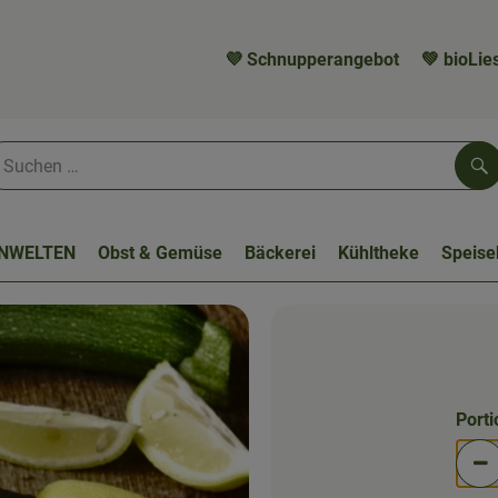
💜 Schnupperangebot
💚 bioLies
Su
NWELTEN
Obst & Gemüse
Bäckerei
Kühltheke
Speis
Port
Po