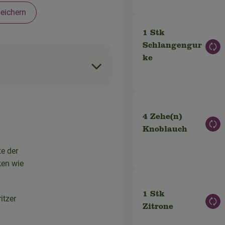
eichern
1 Stk
Schlangengur
Aus
ke
4 Zehe(n)
Aus
Knoblauch
te der
ken wie
1 Stk
itzer
Aus
Zitrone