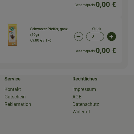
0,00 €
Gesamtpreis:
Stück
Schwarzer Pfeffer, ganz
(50g)
wahl ändern
Artikelanzahl verringern (
Artikelanz
69,80 € /
1kg
0,00 €
Gesamtpreis:
Service
Rechtliches
Kontakt
Impressum
Gutschein
AGB
Reklamation
Datenschutz
Widerruf