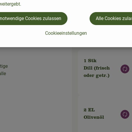
, alles
eitergebt.
 notwendige Cookies zulassen
Alle Cookies zul
die
el in
Cookieeinstellungen
Du hast sic
1 Stk
tige
Dill (frisch
Aus
lle
oder getr.)
2 EL
Aus
Olivenöl