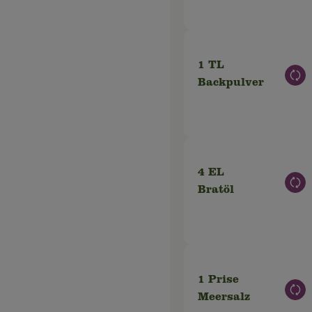
1 TL
Aus
Backpulver
4 EL
Aus
Bratöl
1 Prise
Aus
Meersalz