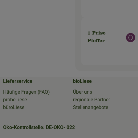
1 Prise
Aus
Pfeffer
Lieferservice
bioLiese
Häufige Fragen (FAQ)
Über uns
probeLiese
regionale Partner
büroLiese
Stellenangebote
Öko-Kontrollstelle: DE-ÖKO- 022
hen
erservice_aachen/
79b/bioliese-kistenpost-juli25