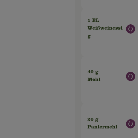
1 EL
Weißweinessi
Aus
g
40 g
Aus
Mehl
20 g
Aus
Paniermehl