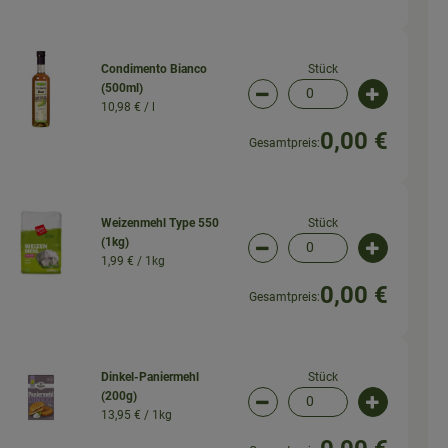
Stück
Condimento Bianco
(500ml)
wahl ändern
Artikelanzahl verringern (
Artikelanz
10,98 € /
l
0,00 €
Gesamtpreis:
Stück
Weizenmehl Type 550
(1kg)
wahl ändern
Artikelanzahl verringern (
Artikelanz
1,99 € /
1kg
0,00 €
Gesamtpreis:
Stück
Dinkel-Paniermehl
(200g)
wahl ändern
Artikelanzahl verringern (
Artikelanz
13,95 € /
1kg