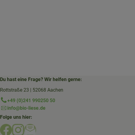
Du hast eine Frage? Wir helfen gerne:
Rottstraße 23 | 52068 Aachen
+49 (0)241 990250 50
info@bio-liese.de
Folge uns hier:
Externer Link zu https://www.facebook.com/bioliese_aac
Externer Link zu https://www.instagram.com/biolief
Externer Link zu https://mailchi.mp/16a87a357