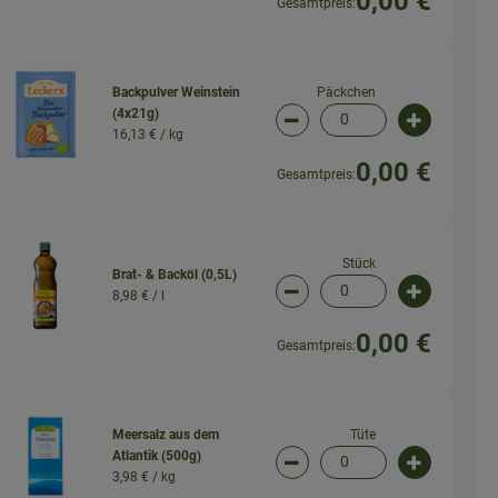
0,00 €
Gesamtpreis:
Päckchen
Backpulver Weinstein
(4x21g)
wahl ändern
Artikelanzahl verringern 
Artikelanz
16,13 € /
kg
0,00 €
Gesamtpreis:
Stück
Brat- & Backöl (0,5L)
8,98 € /
l
wahl ändern
Artikelanzahl verringern (
Artikelanz
0,00 €
Gesamtpreis:
Tüte
Meersalz aus dem
Atlantik (500g)
wahl ändern
Artikelanzahl verringern (
Artikelanz
3,98 € /
kg