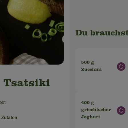
Du brauchst
500 g
Aus
Zucchini
 Tsatsiki
iebt
400 g
griechischer
Aus
 Zutaten
Joghurt