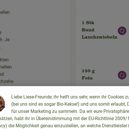
ellen
1 Stk
Bund
e
Aus
Lauchzwiebeln
h. Je
.
ckten
melten
150 g
nd
Aus
Feta
uchzehe
Liebe Liese-Freunde, ihr helft uns sehr, wenn ihr Cookies z
hini-
(bei uns sind es sogar Bio-Kekse!) und uns somit erlaubt, 
für unser Marketing zu sammeln. Da wir eure Privatsphäre
1 Stk
hätzen, habt ihr in Übereinstimmung mit der EU-Richtlinie 2009
Aus
Eier (3 Stück)
acy) die Möglichkeit genau einzustellen, an welche Dienstleister 