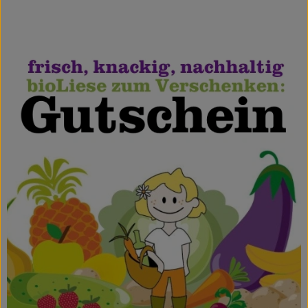
Obst & Gemüse
Bäckerei
Kühltheke
Speisekammer
Getränke
Drogerie & Haushalt
💜 Schnupperangebot
💚 bioLiese für alle!
🍎 Bio-Jobkiste