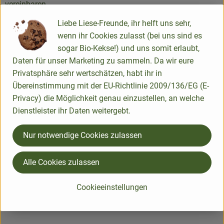
vereinbaren.
Liebe Liese-Freunde, ihr helft uns sehr,
✅ ...und die bioLiese bringt's!
wenn ihr Cookies zulasst (bei uns sind es
sogar Bio-Kekse!) und uns somit erlaubt,
Viel Freude beim Schenken!
Daten für unser Marketing zu sammeln. Da wir eure
Privatsphäre sehr wertschätzen, habt ihr in
Übereinstimmung mit der EU-Richtlinie 2009/136/EG (E-
Ein knackiges Geschenk
Privacy) die Möglichkeit genau einzustellen, an welche
Dienstleister ihr Daten weitergebt.
für einen lieben
Nur notwendige Cookies zulassen
Menschen!
Alle Cookies zulassen
Cookieeinstellungen