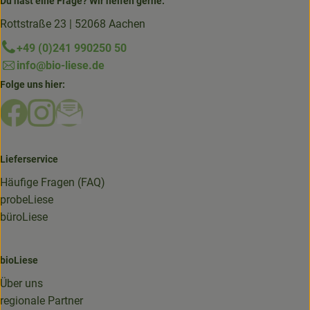
Du hast eine Frage? Wir helfen gerne:
Rottstraße 23 | 52068 Aachen
+49 (0)241 990250 50
info@bio-liese.de
Folge uns hier:
Externer Link zu https://www.facebook.com/bioliese_aac
Externer Link zu https://www.instagram.com/biolief
Externer Link zu https://mailchi.mp/16a87a357
Lieferservice
Häufige Fragen (FAQ)
probeLiese
büroLiese
bioLiese
Über uns
regionale Partner