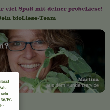
 viel Spaß mit deiner probeLiese!
ein bioLiese-Team
ulasst
Daten
 sehr
/136/EG
ihr