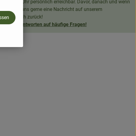
n 9 bis 13 Uhr persönlich erreichbar. Davor, danach und wenn
 hinterlass uns gerne eine Nachricht auf unserem
dann zeitnah zurück!
assen
uch viele Antworten auf häufige Fragen!