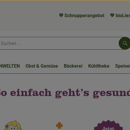
💜 Schnupperangebot
💚 bioLies
Su
NWELTEN
Obst & Gemüse
Bäckerei
Kühltheke
Speis
o einfach geht’s gesun