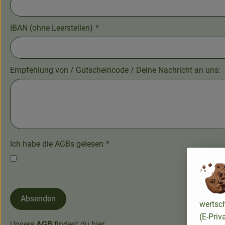
IBAN (ohne Leerstellen)
*
Empfehlung von / Gutscheincode / Deine Nachricht an uns:
Ich habe die AGBs gelesen
*
Absenden
wertsc
(E-Priv
Unsere
AGB
findest du hier.