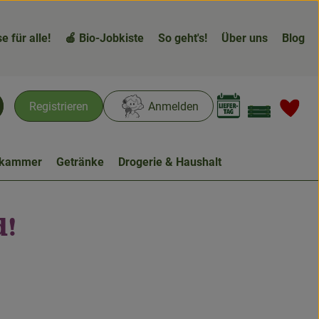
e für alle!
🍎 Bio-Jobkiste
So geht's!
Über uns
Blog
Warenk
L
Registrieren
Anmelden
chen
ekammer
Getränke
Drogerie & Haushalt
d!