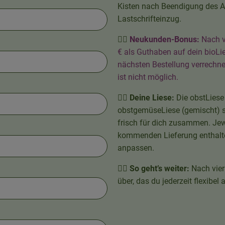
Kisten nach Beendigung des Ab
Lastschrifteinzug.
👉🏼
Neukunden-Bonus:
Nach v
€ als Guthaben auf dein bioLi
nächsten Bestellung verrechn
ist nicht möglich.
👉🏼
Deine Liese:
Die obstLiese
obstgemüseLiese (gemischt) s
frisch für dich zusammen. Jew
kommenden Lieferung enthalte
anpassen.
👉🏼
So geht’s weiter:
Nach vier
über, das du jederzeit flexibe