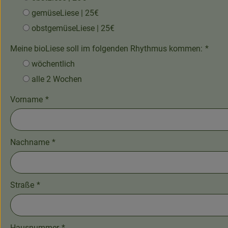
gemüseLiese | 25€
obstgemüseLiese | 25€
Meine bioLiese soll im folgenden Rhythmus kommen:
*
wöchentlich
alle 2 Wochen
Vorname
*
Nachname
*
Straße
*
Hausnummer
*