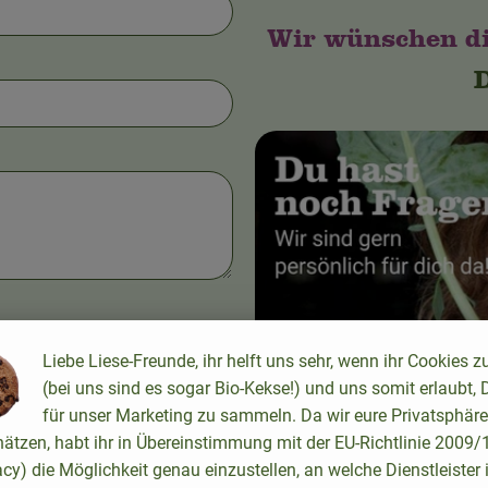
Wir wünschen dir
D
Liebe Liese-Freunde, ihr helft uns sehr, wenn ihr Cookies z
(bei uns sind es sogar Bio-Kekse!) und uns somit erlaubt, 
für unser Marketing zu sammeln. Da wir eure Privatsphäre
hätzen, habt ihr in Übereinstimmung mit der EU-Richtlinie 2009
📞
+49 (0)241/990250-50
acy) die Möglichkeit genau einzustellen, an welche Dienstleister 