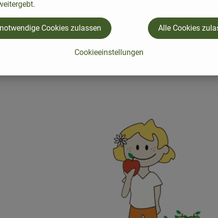
Montag bis Freitag sind wir vo
eitergebt.
gerade alle im Gespräch sind,
Anrufbeantworter – wir rufen 
 notwendige Cookies zulassen
Alle Cookies zul
👉🏼
Hier
findest du übrigens a
Cookieeinstellungen