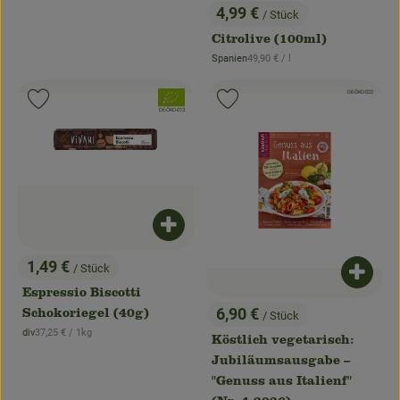
4,99 €
/ Stück
, Preis:
Citrolive (100ml)
, Referenzpreis:
Spanien
49,90 €
/ l
, Herkunft:
, Kontrollstelle:
DE-ÖKO-022
, Verband:
Produkt zu Favouriten hinzufügen
Produkt zu Favouriten hinzufügen
, Kontrollstelle:
DE-ÖKO-013
Produkt zum Warenkorb hinzufügen
1,49 €
/ Stück
, Preis:
Produk
Espressio Biscotti
6,90 €
Schokoriegel (40g)
/ Stück
, Preis:
, Referenzpreis:
div
37,25 €
/ 1kg
, Herkunft:
Köstlich vegetarisch:
Jubiläumsausgabe –
"Genuss aus Italienf"