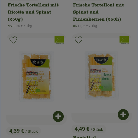
, Preis:
, Preis:
Frische Tortelloni mit
Frische Tortelloni mit
Ricotta und Spinat
Spinat und
(250g)
Pinienkernen (250h)
, Referenzpreis:
, Referenzpreis:
div
11,56 €
/ 1kg
div
11,96 €
/ 1kg
, Herkunft:
, Herkunft:
, Verband:
, Verband:
Produkt zu Favouriten hinzufügen
Produkt zu Favouriten hinzufügen
, Kontrollstelle:
, Kontrollstelle:
IT-BIO-006
IT-BIO-006
Produk
Produkt zum Warenkorb hinzufügen
4,49 €
/ Stück
4,39 €
/ Stück
, Preis:
, Preis: