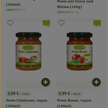
Pesto mit Curry und
(130ml)
Blüten (130g)
, Referenzpreis:
Italien
30,69 €
/ l
, Herkunft:
, Referenzpreis:
Italien
28,85 €
/ kg
, Herkunft:
, Verband:
, Verband:
Produkt zu Favouriten hinzufügen
Produkt zu Favouriten hinzufügen
, Kontrollstelle:
, Kontrollstelle:
IT-BIO-008
IT-BIO-008
Produkt zum Warenkorb hinzufügen
Produk
3,99 €
3,99 €
/ Stück
/ Stück
, Preis:
, Preis:
Pesto Calabrese, vegan
Pesto Rosso, vegan
(130ml)
(130ml)