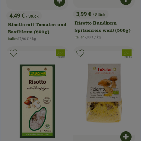
Produk
Produkt zum Warenkorb hinzufügen
3,99 €
/ Stück
4,49 €
/ Stück
, Preis:
, Preis:
Risotto Rundkorn
Risotto mit Tomaten und
Spitzenreis weiß (500g)
Basilikum (250g)
, Referenzpreis:
Italien
7,98 €
/ kg
, Referenzpreis:
Italien
17,96 €
/ kg
, Herkunft:
, Herkunft:
, Verband:
, Verband:
Produkt zu Favouriten hinzufügen
Produkt zu Favouriten hinzufügen
, Kontrollstelle:
, Kontrollstelle:
IT-BIO-009
IT-BIO-015
Produk