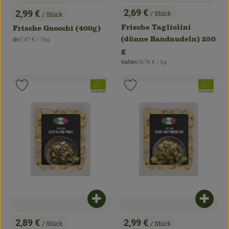
2,69 €
2,99 €
/ Stück
/ Stück
, Preis:
, Preis:
Frische Tagliolini
Frische Gnocchi (400g)
, Referenzpreis:
(dünne Bandnudeln) 250
div
7,47 €
/ 1kg
, Herkunft:
g
, Referenzpreis:
Italien
10,76 €
/ kg
, Herkunft:
, Verband:
, Verband:
Produkt zu Favouriten hinzufügen
Produkt zu Favouriten hinzufügen
, Kontrollstelle:
, Kontrollstelle:
DE-ÖKO-001
DE-ÖKO-001
Produkt zum Warenkorb hinzufügen
Produk
2,89 €
2,99 €
/ Stück
/ Stück