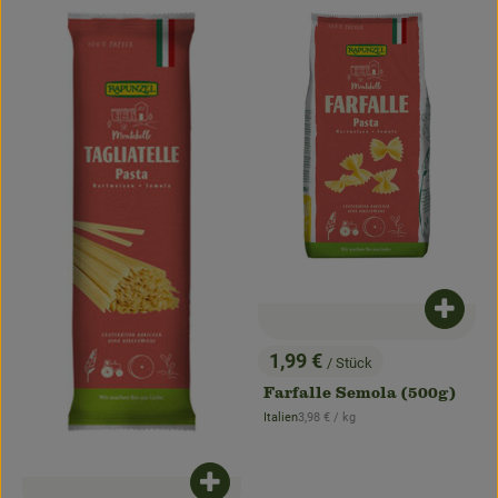
Produk
1,99 €
/ Stück
, Preis:
Farfalle Semola (500g)
, Referenzpreis:
Italien
3,98 €
/ kg
, Herkunft:
Produkt zum Warenkorb hinzufügen