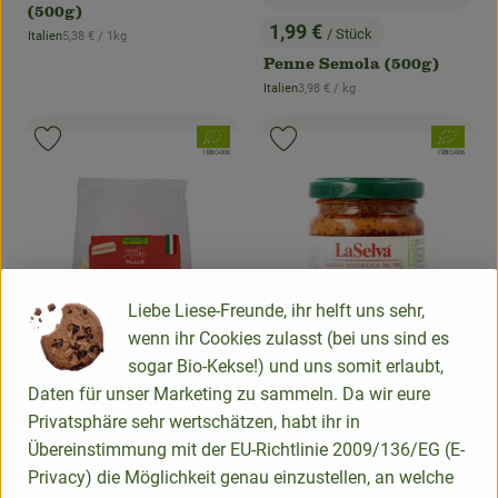
(500g)
1,99 €
/ Stück
, Referenzpreis:
Italien
5,38 €
/ 1kg
, Preis:
, Herkunft:
Penne Semola (500g)
, Referenzpreis:
Italien
3,98 €
/ kg
, Herkunft:
, Verband:
, Verband:
Produkt zu Favouriten hinzufügen
Produkt zu Favouriten hinzufügen
, Kontrollstelle:
, Kontrollstelle:
IT-BIO-006
IT-BIO-006
Liebe Liese-Freunde, ihr helft uns sehr,
wenn ihr Cookies zulasst (bei uns sind es
sogar Bio-Kekse!) und uns somit erlaubt,
Daten für unser Marketing zu sammeln. Da wir eure
Privatsphäre sehr wertschätzen, habt ihr in
Produk
Übereinstimmung mit der EU-Richtlinie 2009/136/EG (E-
3,75 €
/ Stück
Privacy) die Möglichkeit genau einzustellen, an welche
, Preis:
Produkt zum Warenkorb hinzufügen