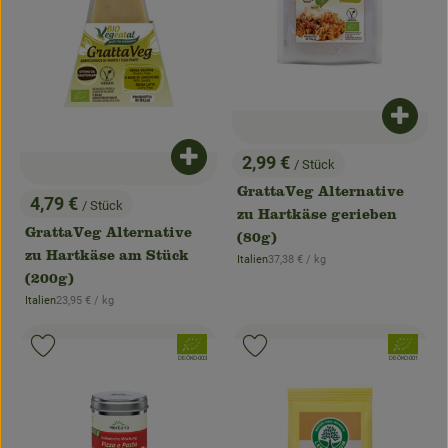
Produk
2,99 €
Produkt zum Warenkorb hinzufügen
/ Stück
, Preis:
GrattaVeg Alternative
4,79 €
/ Stück
, Preis:
zu Hartkäse gerieben
GrattaVeg Alternative
(80g)
zu Hartkäse am Stück
, Referenzpreis:
Italien
37,38 €
/ kg
, Herkunft:
(200g)
, Referenzpreis:
Italien
23,95 €
/ kg
, Herkunft:
, Verband:
, Verband:
Produkt zu Favouriten hinzufügen
Produkt zu Favouriten hinzufügen
, Kontrollstelle:
, Kontrollstelle:
DE-ÖKO-003
DE-ÖKO-001