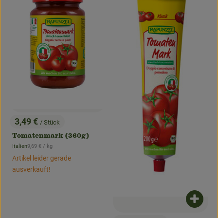
3,49 €
/ Stück
, Preis:
Tomatenmark (360g)
, Referenzpreis:
Italien
9,69 €
/ kg
, Herkunft:
Artikel leider gerade
ausverkauft!
Produk