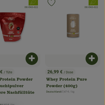
, Verband:
, Verband:
odukt zu Favouriten hinzufügen
Produkt zu Favouriten hinzuf
, Kontrollstelle:
, Kontrollstelle:
DE-ÖKO-022
DE-ÖKO-022
enkorb hinzufügen
Produkt zum Warenkorb hinzufügen
Produkt
 €
26,99 €
/ Tüte
/ Dose
:
, Preis:
Protein Powder
Whey Protein Pure
ruchtpulver
Powder (400g)
, Referenzpreis:
Deutschland
67,47 €
/ kg
re Nachfülltüte
, Herkunft:
, Referenzpreis:
d
66,65 €
/ kg