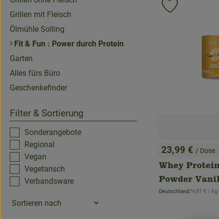
Produkt zu 
Grillen mit Fleisch
Ölmühle Solling
Fit & Fun : Power durch Protein
Garten
Alles fürs Büro
Geschenkefinder
Filter & Sortierung
Sonderangebote
Regional
23,99 €
/ Dose
, Preis:
Vegan
Whey Protei
Vegetarisch
Powder Vanil
Verbandsware
, Referenzpr
Deutschland
74,97 €
/ kg
, Herkunft: