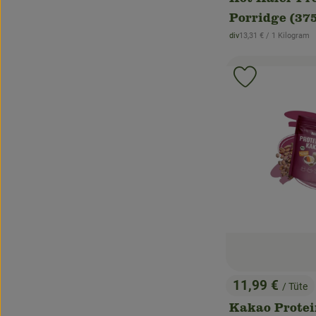
Hot Hafer Pr
Porridge (37
, Referenzpreis:
div
13,31 €
/ 1 Kilogram
, Herkunft:
Produkt zu 
11,99 €
/ Tüte
, Preis:
Kakao Prote