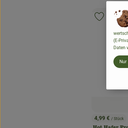
Produkt zu 
wertsc
(E-Priv
Daten w
Nur
4,99 €
/ Stück
, Preis: