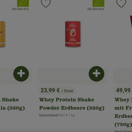
, Verband:
, Verband:
Favouriten hinzufügen
Produkt zu Favouriten hinzufügen
Pr
, Kontrollstelle:
, Kontrollstelle:
DE-ÖKO-022
DE-ÖKO-022
Produkt zum Warenkorb hinzufügen
Produkt zum War
23,99 €
49,99
/ Dose
, Preis:
, Preis
n Shake
Whey Protein Shake
Whey 
la (320g)
Powder Erdbeere (320g)
mit F
eis:
, Referenzpreis:
Deutschland
74,97 €
/ kg
Erdbee
, Herkunft:
(750g)
Deutschlan