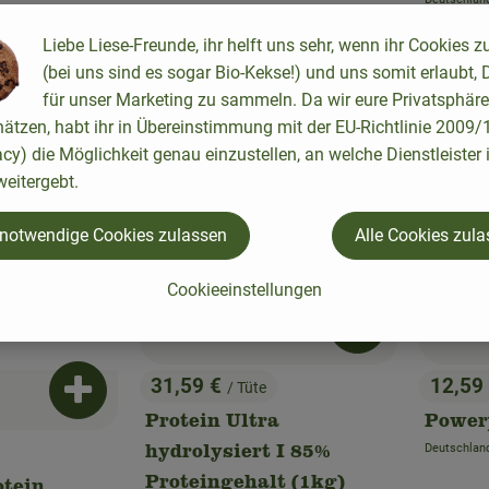
, Herkunft:
Liebe Liese-Freunde, ihr helft uns sehr, wenn ihr Cookies z
, Verband:
, Verband:
Favouriten hinzufügen
Produkt zu Favouriten hinzufügen
Pr
(bei uns sind es sogar Bio-Kekse!) und uns somit erlaubt, 
, Kontrollstelle:
, Kontrollstelle:
DE-ÖKO-007
DE-ÖKO-022
für unser Marketing zu sammeln. Da wir eure Privatsphäre
hätzen, habt ihr in Übereinstimmung mit der EU-Richtlinie 2009
acy) die Möglichkeit genau einzustellen, an welche Dienstleister 
eitergebt.
 notwendige Cookies zulassen
Alle Cookies zul
Cookieeinstellungen
Produkt zum War
31,59 €
12,59
/ Tüte
, Preis:
, Preis
Produkt zum Warenkorb hinzufügen
Protein Ultra
Power
Deutschlan
hydrolysiert I 85%
, Herkunft:
Proteingehalt (1kg)