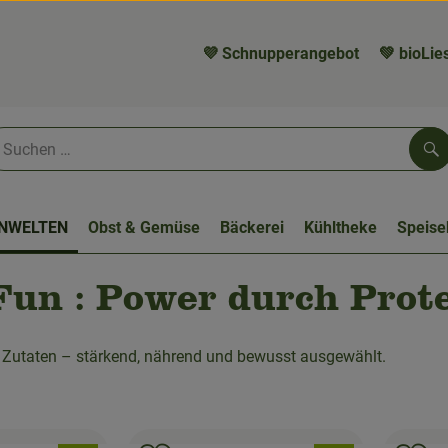
💜 Schnupperangebot
💚 bioLies
Su
NWELTEN
Obst & Gemüse
Bäckerei
Kühltheke
Speis
Fun : Power durch Prot
 Zutaten – stärkend, nährend und bewusst ausgewählt.