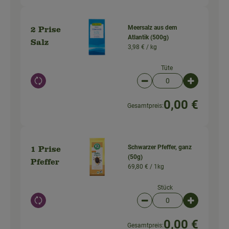
Meersalz aus dem
2 Prise
Atlantik (500g)
Salz
3,98 € /
kg
Tüte
Auswahl ändern
Artikelanzahl verringer
Artikelanz
0,00 €
Gesamtpreis:
Schwarzer Pfeffer, ganz
1 Prise
(50g)
Pfeffer
69,80 € /
1kg
Stück
Auswahl ändern
Artikelanzahl verringer
Artikelanz
0,00 €
Gesamtpreis: