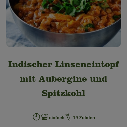
Obst & Gemüse
Bäckerei
Kühltheke
Speisekammer
Getränke
Indischer Linseneintopf
Drogerie & Haushalt
mit Aubergine und
💜 Schnupperangebot
Spitzkohl
💚 bioLiese für alle!
🍎 Bio-Jobkiste
einfach
19 Zutaten
Zubreitungszeit:
Schwierigkeit: