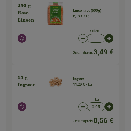
250 g
Linsen, rot (500g)
Rote
6,98 € /
kg
Linsen
Stück
Auswahl ändern
Artikelanzahl verringer
Artikelanz
3,49 €
Gesamtpreis:
15 g
Ingwer
11,29 € /
kg
Ingwer
kg
Auswahl ändern
Artikelanzahl verringer
Artikelanz
0,56 €
Gesamtpreis: