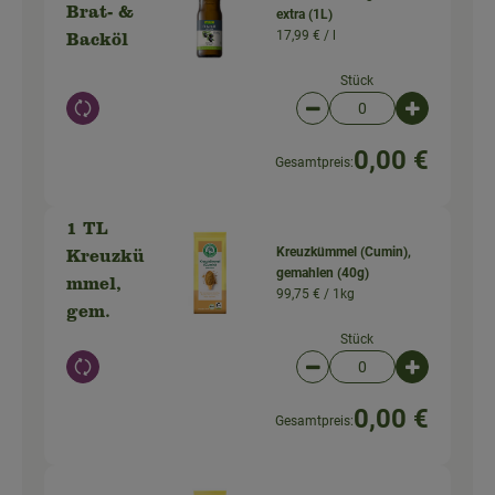
Brat- &
extra (1L)
17,99 € /
l
Backöl
Stück
Auswahl ändern
Artikelanzahl verringer
Artikelanz
0,00 €
Gesamtpreis:
1 TL
Kreuzkümmel (Cumin),
Kreuzkü
gemahlen (40g)
mmel,
99,75 € /
1kg
gem.
Stück
Auswahl ändern
Artikelanzahl verringer
Artikelanz
0,00 €
Gesamtpreis: