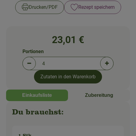
So geht's!
Drucken​/​PDF
Rezept speichern
Über uns
Blog
23,01 €
Portionen
Portionen verringern (aktuell 4 Portionen ausgewä
Portionen erh
Zutaten in den Warenkorb
Einkaufsliste
Zubereitung
Du brauchst: