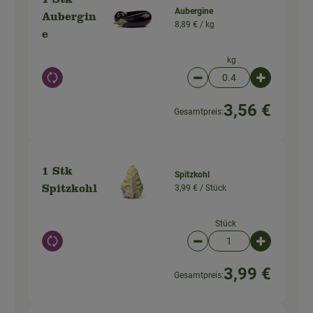
1 Stk
Aubergine
Aubergin
8,89 € /
kg
e
kg
Auswahl ändern
Artikelanzahl verringer
Artikelanz
3,56 €
Gesamtpreis:
1 Stk
Spitzkohl
3,99 € /
Stück
Spitzkohl
Stück
Auswahl ändern
Artikelanzahl verringer
Artikelanz
3,99 €
Gesamtpreis: