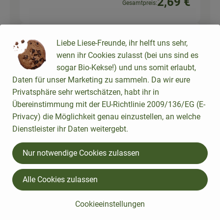
2,69 €
Gesamtpreis:
Liebe Liese-Freunde, ihr helft uns sehr,
1 Stk
Limetten
wenn ihr Cookies zulasst (bei uns sind es
8,99 € /
kg
Limette
sogar Bio-Kekse!) und uns somit erlaubt,
Daten für unser Marketing zu sammeln. Da wir eure
kg
Privatsphäre sehr wertschätzen, habt ihr in
Auswahl ändern
Artikelanzahl verringer
Artikelanz
Übereinstimmung mit der EU-Richtlinie 2009/136/EG (E-
0,90 €
Privacy) die Möglichkeit genau einzustellen, an welche
Gesamtpreis:
Dienstleister ihr Daten weitergebt.
Nur notwendige Cookies zulassen
250 g
Himalaya Basmati Reis
Basmatir
weiß (500g)
7,98 € /
kg
Alle Cookies zulassen
eis
Stück
Cookieeinstellungen
Auswahl ändern
Artikelanzahl verringer
Artikelanz