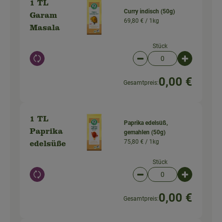
1 TL
Curry indisch (50g)
Garam
69,80 € /
1kg
Masala
Stück
Auswahl ändern
Artikelanzahl verringer
Artikelanz
0,00 €
Gesamtpreis:
1 TL
Paprika edelsüß,
Paprika
gemahlen (50g)
75,80 € /
1kg
edelsüße
Stück
Auswahl ändern
Artikelanzahl verringer
Artikelanz
0,00 €
Gesamtpreis: