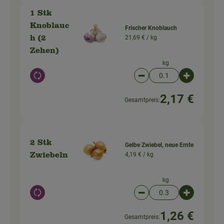
1 Stk
Knoblauc
Frischer Knoblauch
21,69 € /
kg
h (2
Zehen)
kg
Auswahl ändern
Artikelanzahl verringer
Artikelanz
2,17 €
Gesamtpreis:
2 Stk
Gelbe Zwiebel, neue Ernte
4,19 € /
kg
Zwiebeln
kg
Auswahl ändern
Artikelanzahl verringer
Artikelanz
1,26 €
Gesamtpreis: