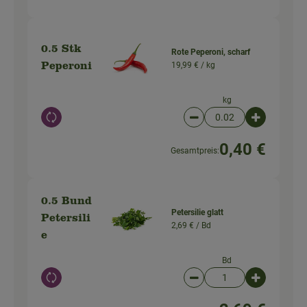
0.5 Stk
Rote Peperoni, scharf
19,99 € /
kg
Peperoni
kg
Auswahl ändern
Artikelanzahl verringer
Artikelanz
0,40 €
Gesamtpreis:
0.5 Bund
Petersilie glatt
Petersili
2,69 € /
Bd
e
Bd
Auswahl ändern
Artikelanzahl verringer
Artikelanz