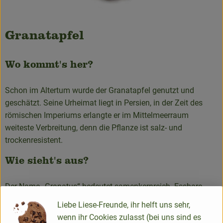
Granatapfel
Wo kommt's her?
Schon im Altertum wurde der Granatapfel genutzt und
geschätzt. Seine Urheimat liegt in Persien, in der Zeit des
römischen Imperiums erlangte er im Mittelmeerraum
weiteste Verbreitung, denn die Pflanze ist salz- und
trockenresistent.
Wie sieht's aus?
Der Name „Granatus“ bedeutet samenkernreich. Essbare
Teile des Granatapfels sind auch nur die Samenkerne mit der
Liebe Liese-Freunde, ihr helft uns sehr,
sehr saftigen, süß-säuerlich schmeckenden, geleeartigen,
wenn ihr Cookies zulasst (bei uns sind es