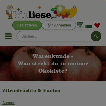
Warenko
Registrieren
Anmelden
Link
Mobiles Menu öffnen oder sc
Such
Bio-Wochenkisten
Warenkunde -
Was steckt da in meiner
Bio-Kochkisten
Ökokiste?
AKTIONEN & NEUES
Aus Aachen & Umgebung
Zitrusfrüchte & Exoten
THEMENWELTEN
Ananas