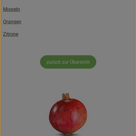
So geht's!
Mispeln
Über uns
Orangen
Blog
Zitrone
zurück zur Übersicht