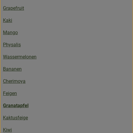
Obst & Gemüse
Grapefruit
Bäckerei
Kaki
Mango
Kühltheke
Physalis
Speisekammer
Wassermelonen
Getränke
Bananen
Drogerie & Haushalt
Cherimoya
Feigen
💜 Schnupperangebot
Granatapfel
💚 bioLiese für alle!
Kaktusfeige
🍎 Bio-Jobkiste
Kiwi