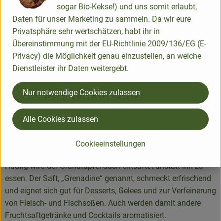
rosa bis weißen Pulpe. Die gelblichweißen Trennhäute,
sogar Bio-Kekse!) und uns somit erlaubt,
welche die einzelnen Fruchtkammern abteilen, sind bitter
Daten für unser Marketing zu sammeln. Da wir eure
und sollten entfernt werden, denn sie trüben das
Privatsphäre sehr wertschätzen, habt ihr in
Geschmackserlebnis erheblich, wenn sie mitgegessen
Übereinstimmung mit der EU-Richtlinie 2009/136/EG (E-
werden.
Privacy) die Möglichkeit genau einzustellen, an welche
Dienstleister ihr Daten weitergebt.
Wie verwende ich's?
Nur notwendige Cookies zulassen
Granatäpfel gehören unbedingt in die gesunde und exotische
Küche. Die Früchte sind ausgesprochen vielseitig
Alle Cookies zulassen
verwendbar. Sie sind als Fruchtsaft oder Fruchtpüree zu
genießen, passen geradezu ideal zu Geflügel und Wild und
Cookieeinstellungen
eignen sich hervorragend für ein leckeres Dessert.
Häufig wird der Granatapfel auch entsaftet anstatt ihn zu
essen. Der Saft, „Grenadine“ genannt, schmeckt erfrischend
und eignet sich gut für Desserts, Gelees und zur Verfeinerung
von Fleisch- und Fischsoßen. Auch werden damit andere
Fruchtsaftgetränke und Cocktails aromatisiert.