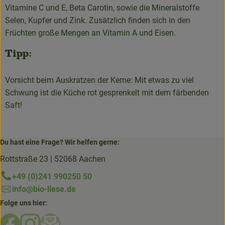
Vitamine C und E, Beta Carotin, sowie die Mineralstoffe
Selen, Kupfer und Zink. Zusätzlich finden sich in den
Früchten große Mengen an Vitamin A und Eisen.
Tipp:
Vorsicht beim Auskratzen der Kerne: Mit etwas zu viel
Schwung ist die Küche rot gesprenkelt mit dem färbenden
Saft!
Du hast eine Frage? Wir helfen gerne:
Rottstraße 23 | 52068 Aachen
+49 (0)241 990250 50
info@bio-liese.de
Folge uns hier:
Externer Link zu https://www.facebook.com/bioliese_aac
Externer Link zu https://www.instagram.com/biolief
Externer Link zu https://mailchi.mp/16a87a357