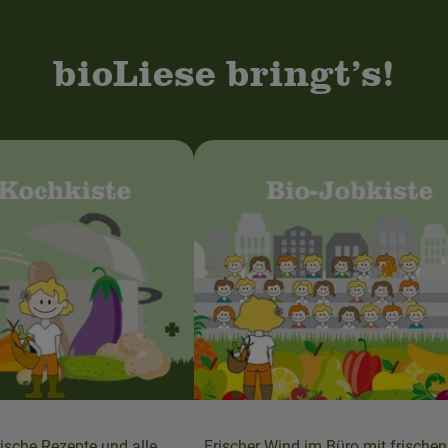
bioLiese bringt’s!
rische Rezepte und alle
Frischer Wind im Büro mit frischen