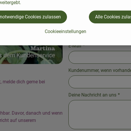
eitergebt.
 notwendige Cookies zulassen
Alle Cookies zul
Nachname
*
Cookieeinstellungen
E-Mail
*
Kundenummer, wenn vorhand
, melde dich gerne bei
Deine Nachricht an uns
*
ichbar. Davor, danach und wenn
hricht auf unserem