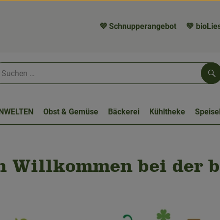
💜 Schnupperangebot
💚 bioLies
Su
NWELTEN
Obst & Gemüse
Bäckerei
Kühltheke
Speis
h Willkommen bei der b