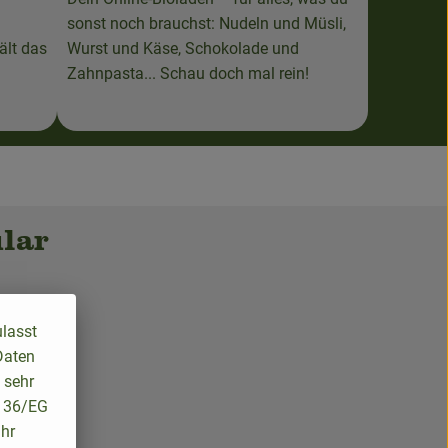
sonst noch brauchst: Nudeln und Müsli,
ält das
Wurst und Käse, Schokolade und
Zahnpasta... Schau doch mal rein!
lar
ulasst
Daten
 sehr
/136/EG
ihr