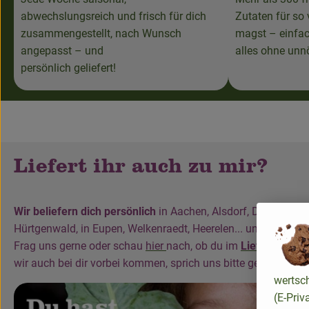
abwechslungsreich und frisch für dich
Zutaten für so 
zusammengestellt, nach Wunsch
magst – einfach
angepasst – und
alles ohne unnö
persönlich geliefert!
Liefert ihr auch zu mir?
Wir beliefern dich persönlich
in Aachen, Alsdorf, Düren, Esch
Hürtgenwald, in Eupen, Welkenraedt, Heerelen... und in vielen 
Frag uns gerne oder schau
hier
nach, ob du im
Liefergebiet
l
wir auch bei dir vorbei kommen, sprich uns bitte gern an!
wertsc
(E-Priv