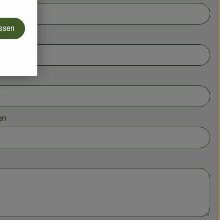
assen
en