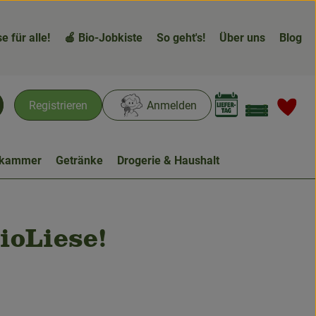
e für alle!
🍎 Bio-Jobkiste
So geht's!
Über uns
Blog
Warenk
L
Registrieren
Anmelden
chen
ekammer
Getränke
Drogerie & Haushalt
ioLiese!