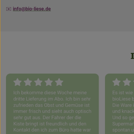
✉️
info@bio-liese.de