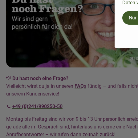
Daten w
Nur
💡
Du hast noch eine Frage?
Vielleicht wirst du ja in unseren
FAQ
s
fündig – und falls nicht
unserem Kundenservice!
📞
+49 (0)241/990250-50
Montag bis Freitag sind wir von 9 bis 13 Uhr persönlich erre
gerade alle im Gespräch sind, hinterlass uns gerne eine Nac
Anrufbeantworter – wir rufen dann zeitnah zurück!