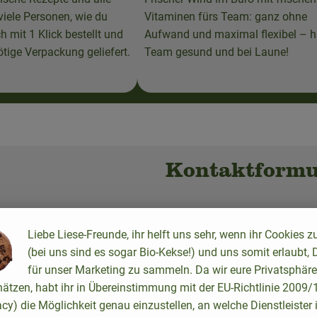
viele Personen, wie du
Vitaminen fürs Team: ganz ohne
 mit 1 Klick bestellt und
Aufwand und maximal flexibel – h
tige Verpackung geliefert.
Team gesund und bei Laune!
Kontaktformu
weiler, in Heimbach, Höfen,
Anrede
*
Liebe Liese-Freunde, ihr helft uns sehr, wenn ihr Cookies z
weiteren Orten in der Euregio.
Frau
(bei uns sind es sogar Bio-Kekse!) und uns somit erlaubt, 
iegst. Falls du unsicher bist, ob
Herr
für unser Marketing zu sammeln. Da wir eure Privatsphäre
Familie
hätzen, habt ihr in Übereinstimmung mit der EU-Richtlinie 2009
acy) die Möglichkeit genau einzustellen, an welche Dienstleister 
Vorname
*