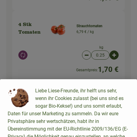
4 Stk
Strauchtomaten
6,79 € /
kg
Tomaten
kg
Auswahl ändern
Artikelanzahl verringer
Artikelanz
1,70 €
Gesamtpreis:
Liebe Liese-Freunde, ihr helft uns sehr,
Weizenmehl Type 550
300 g
wenn ihr Cookies zulasst (bei uns sind es
(1kg)
Mehl
sogar Bio-Kekse!) und uns somit erlaubt,
1,99 € /
1kg
Daten für unser Marketing zu sammeln. Da wir eure
Stück
Privatsphäre sehr wertschätzen, habt ihr in
Übereinstimmung mit der EU-Richtlinie 2009/136/EG (E-
Auswahl ändern
Artikelanzahl verringer
Artikelanz
Privacy) die Möglichkeit genau einzustellen, an welche