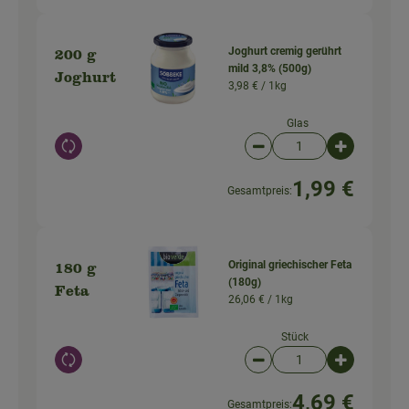
Joghurt cremig gerührt
200 g
mild 3,8% (500g)
Joghurt
3,98 € /
1kg
Glas
Auswahl ändern
Artikelanzahl verringer
Artikelanz
1,99 €
Gesamtpreis:
Original griechischer Feta
180 g
(180g)
Feta
26,06 € /
1kg
Stück
Auswahl ändern
Artikelanzahl verringer
Artikelanz
4,69 €
Gesamtpreis: