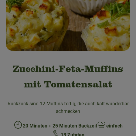
Obst & Gemüse
Bäckerei
Kühltheke
Speisekammer
Getränke
Zucchini-Feta-Muffins
Drogerie & Haushalt
mit Tomatensalat
💜 Schnupperangebot
Ruckzuck sind 12 Muffins fertig, die auch kalt wunderbar
💚 bioLiese für alle!
schmecken
🍎 Bio-Jobkiste
20 Minuten + 25 Minuten Backzeit
einfach
Zubreitungszeit:
Schwierigkeit:
13 Zutaten