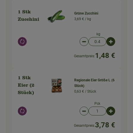
1 Stk
Grüne Zucchini
3,69 € /
kg
Zucchini
kg
Auswahl ändern
Artikelanzahl verringer
Artikelanz
1,48 €
Gesamtpreis:
1 Stk
Regionale Eier Größe L (6
Eier (2
Stück)
0,63 € /
Stück
Stück)
Pck
Auswahl ändern
Artikelanzahl verringer
Artikelanz
3,78 €
Gesamtpreis: