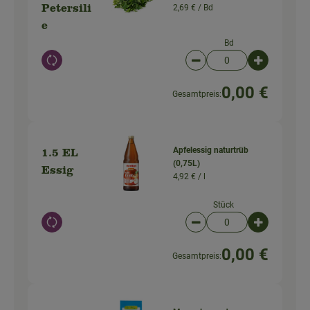
2,69 € /
Bd
Petersili
e
Bd
Auswahl ändern
Artikelanzahl verringer
Artikelanz
0,00 €
Gesamtpreis:
Apfelessig naturtrüb
1.5 EL
(0,75L)
Essig
4,92 € /
l
Stück
Auswahl ändern
Artikelanzahl verringer
Artikelanz
0,00 €
Gesamtpreis: