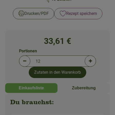
So geht's!
Über uns
Drucken​/​PDF
Rezept speichern
Blog
33,61 €
Portionen
Portionen verringern (aktuell 12 Portionen ausgew
Portionen erh
Zutaten in den Warenkorb
Einkaufsliste
Zubereitung
Du brauchst: