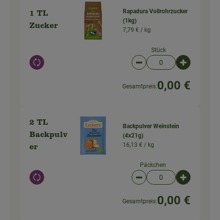
Rapadura Vollrohrzucker
1 TL
(1kg)
Zucker
7,79 € /
kg
Stück
Auswahl ändern
Artikelanzahl verringer
Artikelanz
0,00 €
Gesamtpreis:
2 TL
Backpulver Weinstein
Backpulv
(4x21g)
16,13 € /
kg
er
Päckchen
Auswahl ändern
Artikelanzahl verringer
Artikelanz
0,00 €
Gesamtpreis: