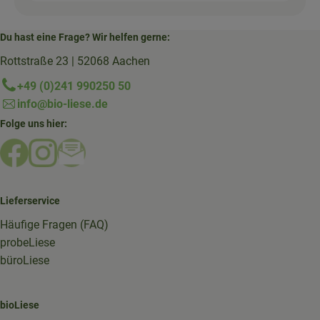
Du hast eine Frage? Wir helfen gerne:
Rottstraße 23 | 52068 Aachen
+49 (0)241 990250 50
info@bio-liese.de
Folge uns hier:
Externer Link zu https://www.facebook.com/bioliese_aac
Externer Link zu https://www.instagram.com/biolief
Externer Link zu https://mailchi.mp/16a87a357
Lieferservice
Häufige Fragen (FAQ)
probeLiese
büroLiese
bioLiese