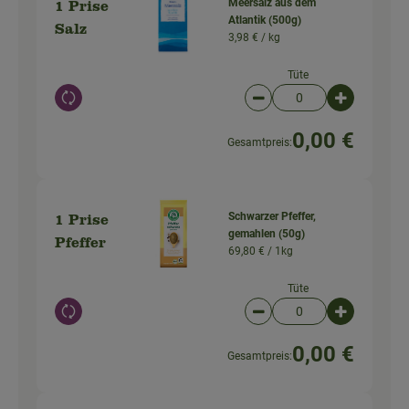
Meersalz aus dem
1 Prise
Atlantik (500g)
Salz
3,98 € /
kg
Tüte
Auswahl ändern
Artikelanzahl verringer
Artikelanz
0,00 €
Gesamtpreis:
Schwarzer Pfeffer,
1 Prise
gemahlen (50g)
Pfeffer
69,80 € /
1kg
Tüte
Auswahl ändern
Artikelanzahl verringer
Artikelanz
0,00 €
Gesamtpreis: