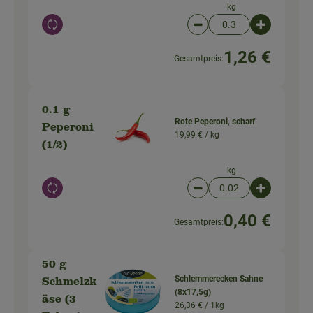
kg
Auswahl ändern
Artikelanzahl verringer
Artikelanz
1,26 €
Gesamtpreis:
0.1 g
Rote Peperoni, scharf
Peperoni
19,99 € /
kg
(1/2)
kg
Auswahl ändern
Artikelanzahl verringer
Artikelanz
0,40 €
Gesamtpreis:
50 g
Schlemmerecken Sahne
Schmelzk
(8x17,5g)
äse (3
26,36 € /
1kg