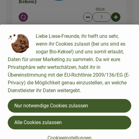
Ecken)
Stück
Auswahl ändern
Artikelanzahl verringer
Artikelanz
3,69 €
Gesamtpreis:
Liebe Liese-Freunde, ihr helft uns sehr,
wenn ihr Cookies zulasst (bei uns sind es
sogar Bio-Kekse!) und uns somit erlaubt,
Daten für unser Marketing zu sammeln. Da wir eure
50 ml
Schlagsahne 30% (200g)
10,95 € /
1kg
Privatsphäre sehr wertschätzen, habt ihr in
Sahne
Übereinstimmung mit der EU-Richtlinie 2009/136/EG (E-
Privacy) die Möglichkeit genau einzustellen, an welche
Becher
Dienstleister ihr Daten weitergebt.
Auswahl ändern
Artikelanzahl verringer
Artikelanz
2,19 €
Nur notwendige Cookies zulassen
Gesamtpreis:
Alle Cookies zulassen
Du hast sicher:
Cookieeinstellungen