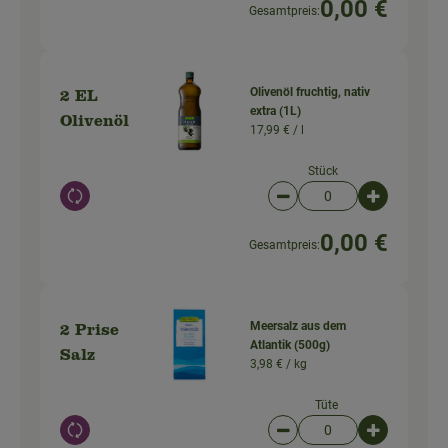
0,00 €
Gesamtpreis:
Olivenöl fruchtig, nativ
2 EL
extra (1L)
Olivenöl
17,99 € /
l
Stück
Auswahl ändern
Artikelanzahl verringer
Artikelanz
0,00 €
Gesamtpreis:
Meersalz aus dem
2 Prise
Atlantik (500g)
Salz
3,98 € /
kg
Tüte
Auswahl ändern
Artikelanzahl verringer
Artikelanz