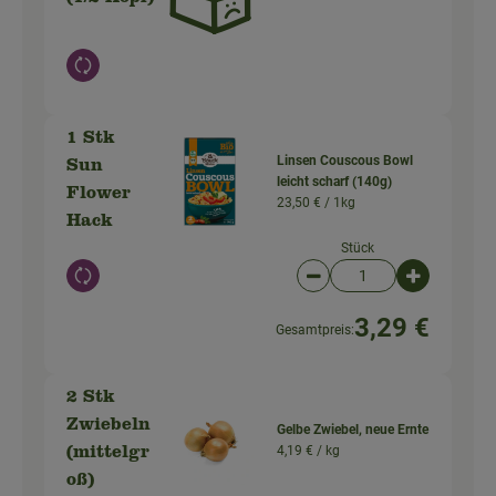
Auswahl ändern
1 Stk
Linsen Couscous Bowl
Sun
leicht scharf (140g)
Flower
23,50 € /
1kg
Hack
Stück
Auswahl ändern
Artikelanzahl verringer
Artikelanz
3,29 €
Gesamtpreis:
2 Stk
Zwiebeln
Gelbe Zwiebel, neue Ernte
4,19 € /
kg
(mittelgr
oß)