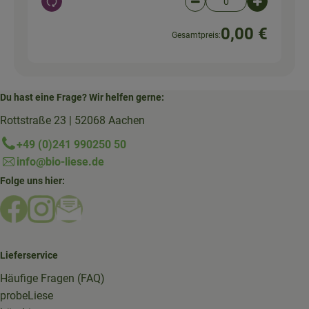
Auswahl ändern
Artikelanzahl verringer
Artikelanz
0,00 €
Gesamtpreis:
Du hast eine Frage? Wir helfen gerne:
Rottstraße 23 | 52068 Aachen
+49 (0)241 990250 50
info@bio-liese.de
Folge uns hier:
Externer Link zu https://www.facebook.com/bioliese_aac
Externer Link zu https://www.instagram.com/biolief
Externer Link zu https://mailchi.mp/16a87a357
Lieferservice
Häufige Fragen (FAQ)
probeLiese