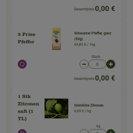
0,00 €
Gesamtpreis:
Schwarzer Pfeffer, ganz
3 Prise
(50g)
Pfeffer
69,80 € /
1kg
Stück
Auswahl ändern
Artikelanzahl verringer
Artikelanz
0,00 €
Gesamtpreis:
1 Stk
Zitronen
Grünliche Zitronen
6,99 € /
kg
saft (1
TL)
kg