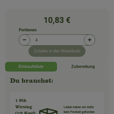
So geht's!
Über uns
10,83 €
Blog
Portionen
Portionen verringern (aktuell 4 Portionen ausgewä
Portionen erh
Zutaten in den Warenkorb
Einkaufsliste
Zubereitung
Du brauchst:
1 Stk
Wirsing
Leider haben wir dafür
kein Produkt gefunden
(1/2 Kopf)