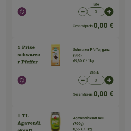
Tüte
Auswahl ändern
Artikelanzahl verringer
Artikelanz
0,00 €
Gesamtpreis:
1 Prise
Schwarzer Pfeffer, ganz
schwarze
(50g)
69,80 € /
1kg
r Pfeffer
Stück
Auswahl ändern
Artikelanzahl verringer
Artikelanz
0,00 €
Gesamtpreis:
1 TL
Agavendicksaft hell
Agavendi
(700g)
8,56 € /
1kg
cksaft