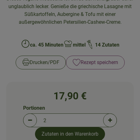
So geht's!
unglaublich lecker. Genieße die griechische Lasagne mit
Über uns
Süßkartoffeln, Aubergine & Tofu mit einer
außergewöhnlichen Petersilien-Cashew-Creme.
Blog
ca. 45 Minuten
mittel
14 Zutaten
Zubreitungszeit:
Schwierigkeit:
Drucken​/​PDF
Rezept speichern
17,90 €
Portionen
Portionen verringern (aktuell 2 Portionen ausgewä
Portionen erh
Zutaten in den Warenkorb