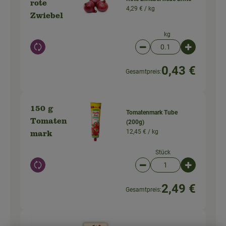
rote
4,29 € /
kg
Zwiebel
kg
Auswahl ändern
Artikelanzahl verringer
Artikelanz
0,43 €
Gesamtpreis:
150 g
Tomatenmark Tube
Tomaten
(200g)
12,45 € /
kg
mark
Stück
Auswahl ändern
Artikelanzahl verringer
Artikelanz
2,49 €
Gesamtpreis: