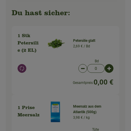
Du hast sicher:
1 Stk
Petersilie glatt
Petersili
2,69 € /
Bd
e (2 EL)
Bd
Auswahl ändern
Artikelanzahl verringer
Artikelanz
0,00 €
Gesamtpreis:
Meersalz aus dem
1 Prise
Atlantik (500g)
Meersalz
3,98 € /
kg
Tüte