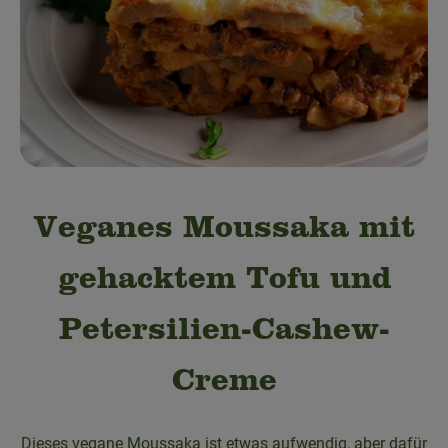
Obst & Gemüse
Bäckerei
Kühltheke
Speisekammer
Getränke
Veganes Moussaka mit
Drogerie & Haushalt
gehacktem Tofu und
💜 Schnupperangebot
Petersilien-Cashew-
💚 bioLiese für alle!
Creme
🍎 Bio-Jobkiste
Dieses vegane Moussaka ist etwas aufwendig, aber dafür