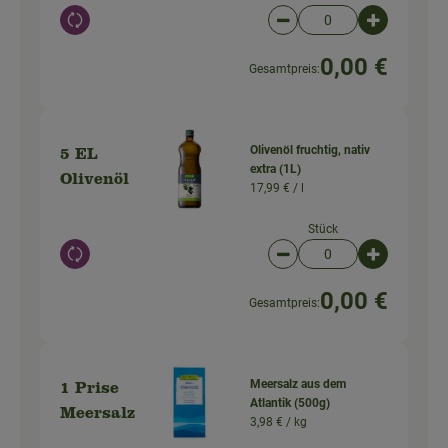
Auswahl ändern
Artikelanzahl verringer
Artikelanz
0,00 €
Gesamtpreis:
Olivenöl fruchtig, nativ
5 EL
extra (1L)
Olivenöl
17,99 € /
l
Stück
Auswahl ändern
Artikelanzahl verringer
Artikelanz
0,00 €
Gesamtpreis:
Meersalz aus dem
1 Prise
Atlantik (500g)
Meersalz
3,98 € /
kg