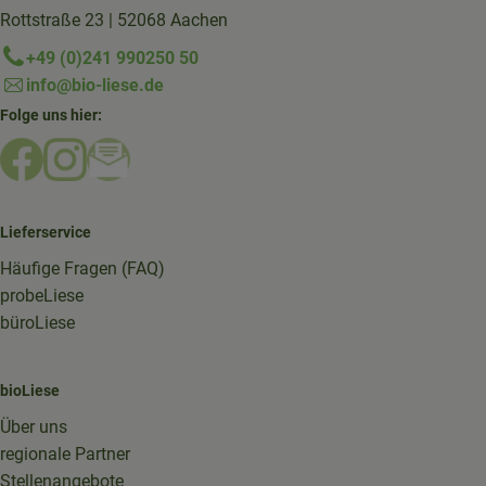
Rottstraße 23 | 52068 Aachen
+49 (0)241 990250 50
info@bio-liese.de
Folge uns hier:
Externer Link zu https://www.facebook.com/bioliese_aac
Externer Link zu https://www.instagram.com/biolief
Externer Link zu https://mailchi.mp/16a87a357
Lieferservice
Häufige Fragen (FAQ)
probeLiese
büroLiese
bioLiese
Über uns
regionale Partner
Stellenangebote