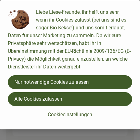
250 g
Tofu Natur (200g)
Liebe Liese-Freunde, ihr helft uns sehr,
10,95 € /
1kg
Tofu
wenn ihr Cookies zulasst (bei uns sind es
sogar Bio-Kekse!) und uns somit erlaubt,
Stück
Daten für unser Marketing zu sammeln. Da wir eure
Auswahl ändern
Artikelanzahl verringer
Artikelanz
Privatsphäre sehr wertschätzen, habt ihr in
4,38 €
Übereinstimmung mit der EU-Richtlinie 2009/136/EG (E-
Gesamtpreis:
Privacy) die Möglichkeit genau einzustellen, an welche
Dienstleister ihr Daten weitergebt.
2 Zehe(n)
Frischer Knoblauch
Nur notwendige Cookies zulassen
Knoblauc
21,69 € /
kg
h
Alle Cookies zulassen
kg
Auswahl ändern
Artikelanzahl verringer
Artikelanz
Cookieeinstellungen
1,08 €
Gesamtpreis: