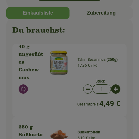
Einkaufsliste
Zubereitung
Du brauchst:
40 g
ungesüßt
Tahin Sesammus (250g)
es
17,96 € /
kg
Cashew
mus
Stück
Auswahl ändern
Artikelanzahl verringer
Artikelanz
4,49 €
Gesamtpreis:
350 g
Süßkartoffeln
Süßkarto
6,19 € /
kg