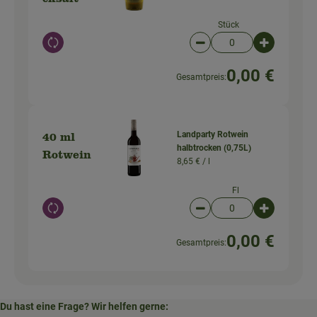
Stück
Auswahl ändern
Artikelanzahl verringer
Artikelanz
0,00 €
Gesamtpreis:
Landparty Rotwein
40 ml
halbtrocken (0,75L)
Rotwein
8,65 € /
l
Fl
Auswahl ändern
Artikelanzahl verringer
Artikelanz
0,00 €
Gesamtpreis:
Du hast eine Frage? Wir helfen gerne: