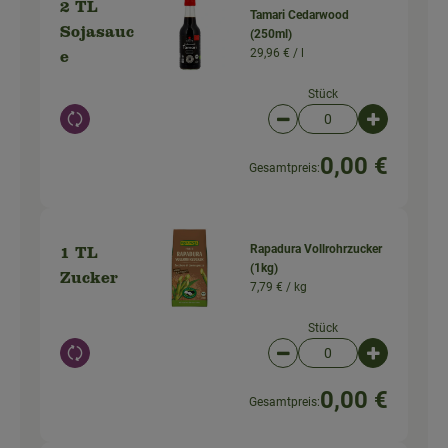
2 TL
Tamari Cedarwood
Sojasauc
(250ml)
29,96 € /
l
e
Stück
Auswahl ändern
Artikelanzahl verringer
Artikelanz
0,00 €
Gesamtpreis:
Rapadura Vollrohrzucker
1 TL
(1kg)
Zucker
7,79 € /
kg
Stück
Auswahl ändern
Artikelanzahl verringer
Artikelanz
0,00 €
Gesamtpreis: