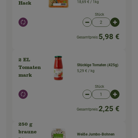
18,69 € /
1kg
Hack
Stück
Auswahl ändern
Artikelanzahl verringer
Artikelanz
5,98 €
Gesamtpreis:
2 EL
Stückige Tomaten (425g)
Tomaten
5,29 € /
kg
mark
Stück
Auswahl ändern
Artikelanzahl verringer
Artikelanz
2,25 €
Gesamtpreis:
250 g
braune
Weiße Jumbo-Bohnen