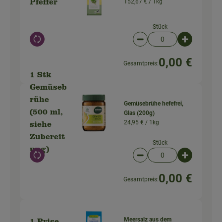
152,67 € /
1kg
Pfeffer
Stück
Auswahl ändern
Artikelanzahl verringer
Artikelanz
0,00 €
Gesamtpreis:
1 Stk
Gemüseb
rühe
Gemüsebrühe hefefrei,
(500 ml,
Glas (200g)
24,95 € /
1kg
siehe
Zubereit
Stück
ung)
Auswahl ändern
Artikelanzahl verringer
Artikelanz
0,00 €
Gesamtpreis:
Meersalz aus dem