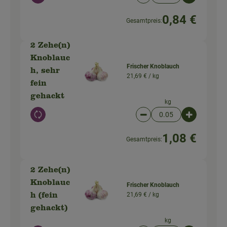
Artikelanzahl verringer
Artikelanz
0,84 €
Gesamtpreis:
2 Zehe(n)
Knoblauc
Frischer Knoblauch
h, sehr
21,69 € /
kg
fein
gehackt
kg
Auswahl ändern
Artikelanzahl verringer
Artikelanz
1,08 €
Gesamtpreis:
2 Zehe(n)
Knoblauc
Frischer Knoblauch
21,69 € /
kg
h (fein
gehackt)
kg