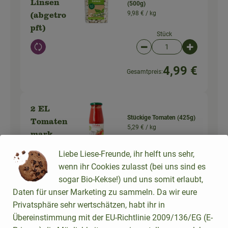
Linsen
(500g)
9,98 € /
kg
(abgetro
pft)
Stück
Auswahl ändern
Artikelanzahl verringer
Artikelanz
4,99 €
Gesamtpreis:
2 EL
Stückige Tomaten (425g)
Tomaten
5,29 € /
kg
mark
Liebe Liese-Freunde, ihr helft uns sehr,
Stück
wenn ihr Cookies zulasst (bei uns sind es
Auswahl ändern
Artikelanzahl verringer
Artikelanz
sogar Bio-Kekse!) und uns somit erlaubt,
2,25 €
Daten für unser Marketing zu sammeln. Da wir eure
Gesamtpreis:
Privatsphäre sehr wertschätzen, habt ihr in
Übereinstimmung mit der EU-Richtlinie 2009/136/EG (E-