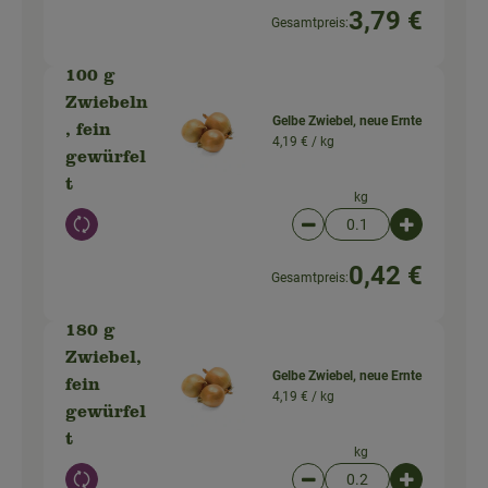
3,79 €
Gesamtpreis:
100 g
Zwiebeln
Gelbe Zwiebel, neue Ernte
, fein
4,19 € /
kg
gewürfel
t
kg
Auswahl ändern
Artikelanzahl verringer
Artikelanz
0,42 €
Gesamtpreis:
180 g
Zwiebel,
Gelbe Zwiebel, neue Ernte
fein
4,19 € /
kg
gewürfel
t
kg
Auswahl ändern