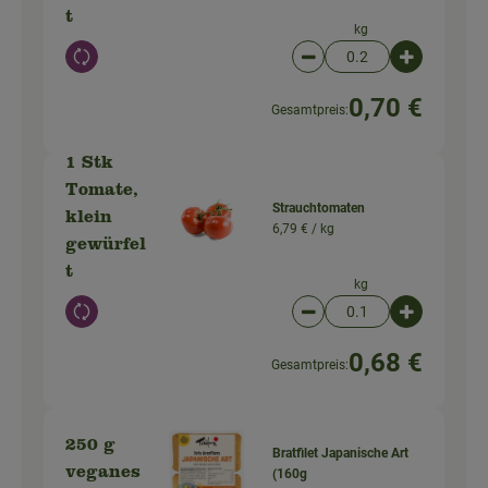
t
kg
Auswahl ändern
Artikelanzahl verringer
Artikelanz
0,70 €
Gesamtpreis:
1 Stk
Tomate,
Strauchtomaten
klein
6,79 € /
kg
gewürfel
t
kg
Auswahl ändern
Artikelanzahl verringer
Artikelanz
0,68 €
Gesamtpreis:
250 g
Bratfilet Japanische Art
veganes
(160g