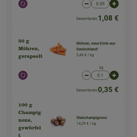
Auswahl ändern
Artikelanzahl verringer
Artikelanz
1,08 €
Gesamtpreis:
50 g
Möhren, neue Ernte aus
Möhren,
Deutschland!
3,49 € /
kg
gerapselt
kg
Auswahl ändern
Artikelanzahl verringer
Artikelanz
0,35 €
Gesamtpreis:
100 g
Champig
Steinchampignons
nons,
14,29 € /
kg
gewürfel
t