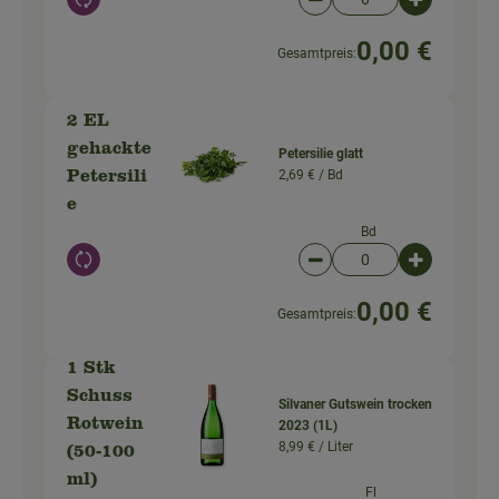
Auswahl ändern
Artikelanzahl verringer
Artikelanz
0,00 €
Gesamtpreis:
2 EL
gehackte
Petersilie glatt
2,69 € /
Bd
Petersili
e
Bd
Auswahl ändern
Artikelanzahl verringer
Artikelanz
0,00 €
Gesamtpreis:
1 Stk
Schuss
Silvaner Gutswein trocken
Rotwein
2023 (1L)
8,99 € /
Liter
(50-100
ml)
Fl