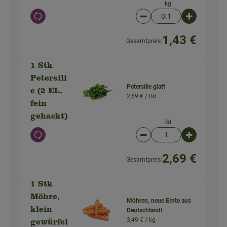
kg
Auswahl ändern
Artikelanzahl verringer
Artikelanz
1,43 €
Gesamtpreis:
1 Stk
Petersili
Petersilie glatt
e (2 EL,
2,69 € /
Bd
fein
gehackt)
Bd
Auswahl ändern
Artikelanzahl verringer
Artikelanz
2,69 €
Gesamtpreis:
1 Stk
Möhre,
Möhren, neue Ernte aus
klein
Deutschland!
3,49 € /
kg
gewürfel