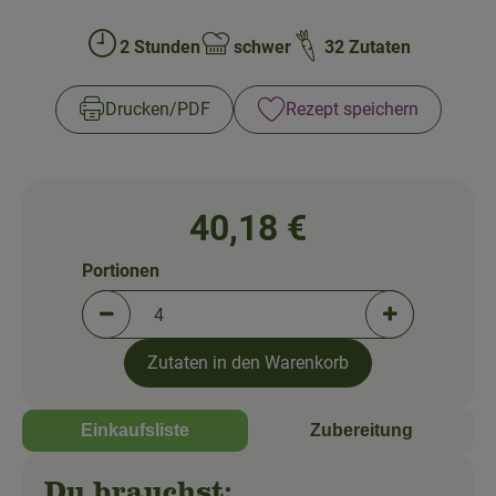
So geht's!
2 Stunden
schwer
32 Zutaten
Über uns
Zubreitungszeit:
Schwierigkeit:
Blog
Drucken​/​PDF
Rezept speichern
40,18 €
Portionen
Portionen verringern (aktuell 4 Portionen ausgewä
Portionen erh
Zutaten in den Warenkorb
Einkaufsliste
Zubereitung