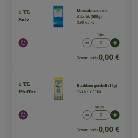
Meersalz aus dem
1 TL
Atlantik (500g)
Salz
3,98 € /
kg
Tüte
Auswahl ändern
Artikelanzahl verringer
Artikelanz
0,00 €
Gesamtpreis:
1 TL
Basilikum gerebelt (15g)
152,67 € /
1kg
Pfeffer
Stück
Auswahl ändern
Artikelanzahl verringer
Artikelanz
0,00 €
Gesamtpreis: