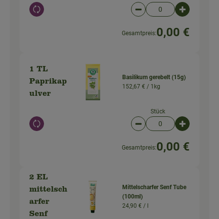
Auswahl ändern
Artikelanzahl verringer
Artikelanz
0,00 €
Gesamtpreis:
1 TL
Basilikum gerebelt (15g)
Paprikap
152,67 € /
1kg
ulver
Stück
Auswahl ändern
Artikelanzahl verringer
Artikelanz
0,00 €
Gesamtpreis:
2 EL
Mittelscharfer Senf Tube
mittelsch
(100ml)
arfer
24,90 € /
l
Senf