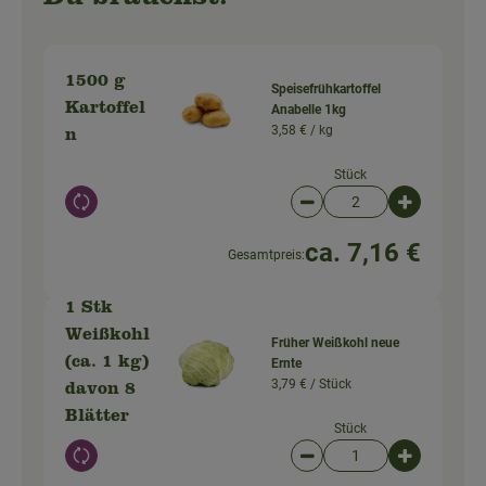
Du brauchst:
1500 g
Speisefrühkartoffel
Kartoffel
Anabelle 1kg
3,58 € /
kg
n
Stück
Auswahl ändern
Artikelanzahl verringer
Artikelanz
ca. 7,16 €
Gesamtpreis:
1 Stk
Weißkohl
Früher Weißkohl neue
(ca. 1 kg)
Ernte
3,79 € /
Stück
davon 8
Blätter
Stück
Auswahl ändern
Artikelanzahl verringer
Artikelanz