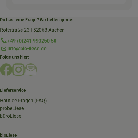
Du hast eine Frage? Wir helfen gerne:
Rottstraße 23 | 52068 Aachen
+49 (0)241 990250 50
info@bio-liese.de
Folge uns hier:
Externer Link zu https://www.facebook.com/bioliese_aac
Externer Link zu https://www.instagram.com/biolief
Externer Link zu https://mailchi.mp/16a87a357
Lieferservice
Häufige Fragen (FAQ)
probeLiese
büroLiese
bioLiese