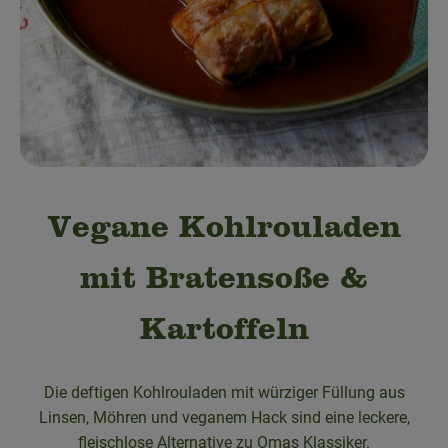
Obst & Gemüse
Bäckerei
Kühltheke
Speisekammer
Getränke
Vegane Kohlrouladen
Drogerie & Haushalt
mit Bratensoße &
💜 Schnupperangebot
Kartoffeln
💚 bioLiese für alle!
Die deftigen Kohlrouladen mit würziger Füllung aus
🍎 Bio-Jobkiste
Linsen, Möhren und veganem Hack sind eine leckere,
fleischlose Alternative zu Omas Klassiker.