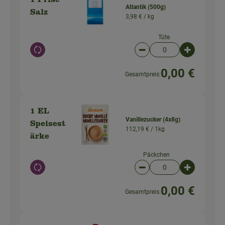
1 Prise
Atlantik (500g)
Salz
3,98 € /
kg
Tüte
Auswahl ändern
Artikelanzahl verringer
Artikelanz
0,00 €
Gesamtpreis:
1 EL
Vanillezucker (4x8g)
Speisest
112,19 € /
1kg
ärke
Päckchen
Auswahl ändern
Artikelanzahl verringer
Artikelanz
0,00 €
Gesamtpreis: