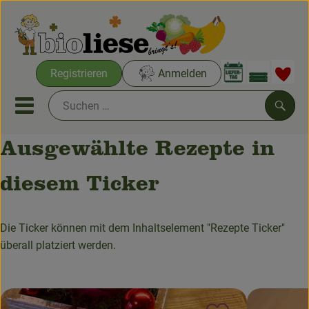
Warenko
Registrieren
Anmelden
Link
Mobiles Menu öffnen oder sc
Such
Ausgewählte Rezepte in
Bio-Wochenkisten
diesem Ticker
Bio-Kochkisten
Die Ticker können mit dem Inhaltselement "Rezepte Ticker"
AKTIONEN & NEUES
überall platziert werden.
Aus Aachen & Umgebung
THEMENWELTEN