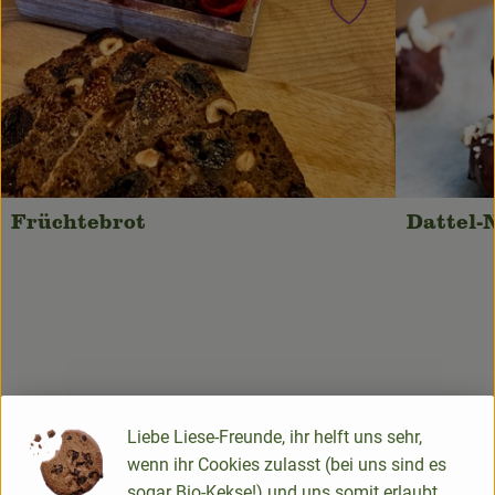
Rezept zu Favou
Obst & Gemüse
Bäckerei
Kühltheke
Speisekammer
Getränke
Früchtebrot
Dattel-
Drogerie & Haushalt
💜 Schnupperangebot
💚 bioLiese für alle!
Liebe Liese-Freunde, ihr helft uns sehr,
🍎 Bio-Jobkiste
wenn ihr Cookies zulasst (bei uns sind es
sogar Bio-Kekse!) und uns somit erlaubt,