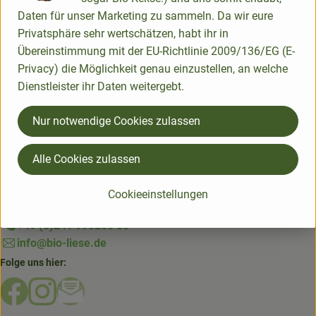
So geht's!
Daten für unser Marketing zu sammeln. Da wir eure
Über uns
Privatsphäre sehr wertschätzen, habt ihr in
Übereinstimmung mit der EU-Richtlinie 2009/136/EG (E-
Blog
Privacy) die Möglichkeit genau einzustellen, an welche
Dienstleister ihr Daten weitergebt.
einfach
11
Zutaten
einfach
Schwierigkeit:
Schwierigk
Nur notwendige Cookies zulassen
Alle Cookies zulassen
Du hast eine Frage? Wir helfen gerne:
Cookieeinstellungen
Rottstraße 23 | 52068 Aachen
+49 (0)241 990250 50
info@bio-liese.de
Folge uns hier:
Externer Link zu https://www.facebook.com/bioliese_aac
Externer Link zu https://www.instagram.com/biolief
Externer Link zu https://mailchi.mp/16a87a357