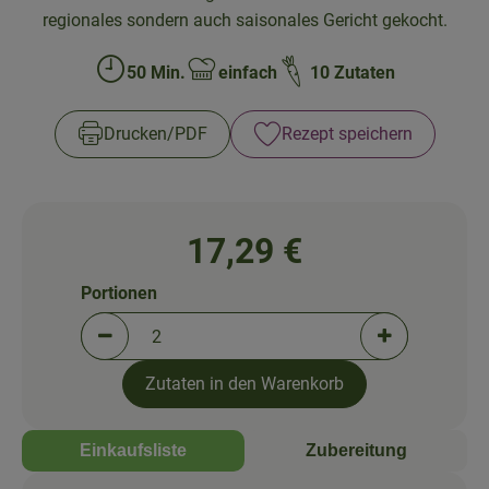
So geht's!
regionales sondern auch saisonales Gericht gekocht.
Über uns
50 Min.
einfach
10 Zutaten
Zubreitungszeit:
Schwierigkeit:
Blog
Drucken​/​PDF
Rezept speichern
17,29 €
Portionen
Portionen verringern (aktuell 2 Portionen ausgewä
Portionen erh
Zutaten in den Warenkorb
Einkaufsliste
Zubereitung