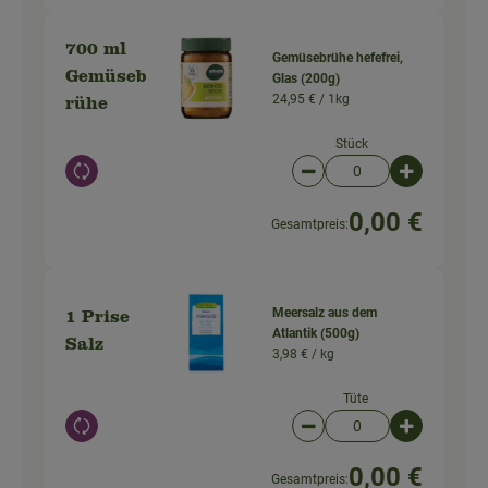
700 ml
Gemüsebrühe hefefrei,
Gemüseb
Glas (200g)
24,95 € /
1kg
rühe
Stück
Auswahl ändern
Artikelanzahl verringer
Artikelanz
0,00 €
Gesamtpreis:
Meersalz aus dem
1 Prise
Atlantik (500g)
Salz
3,98 € /
kg
Tüte
Auswahl ändern
Artikelanzahl verringer
Artikelanz
0,00 €
Gesamtpreis: