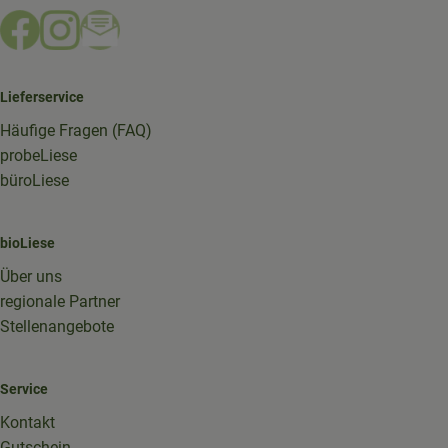
Externer Link zu https://www.facebook.com/bioliese_aac
Externer Link zu https://www.instagram.com/biolief
Externer Link zu https://mailchi.mp/16a87a357
Lieferservice
Häufige Fragen (FAQ)
probeLiese
büroLiese
bioLiese
Über uns
regionale Partner
Stellenangebote
Service
Kontakt
Gutschein