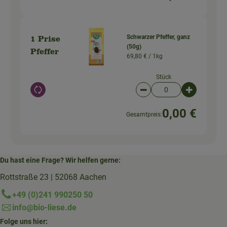
Schwarzer Pfeffer, ganz
1 Prise
(50g)
Pfeffer
69,80 € /
1kg
Stück
Auswahl ändern
Artikelanzahl verringer
Artikelanz
0,00 €
Gesamtpreis:
Du hast eine Frage? Wir helfen gerne:
Rottstraße 23 | 52068 Aachen
+49 (0)241 990250 50
info@bio-liese.de
Folge uns hier: