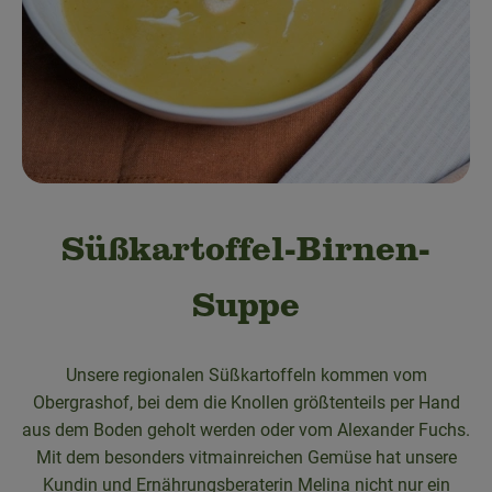
Obst & Gemüse
Bäckerei
Kühltheke
Speisekammer
Getränke
Süßkartoffel-Birnen-
Drogerie & Haushalt
Suppe
💜 Schnupperangebot
Unsere regionalen Süßkartoffeln kommen vom
💚 bioLiese für alle!
Obergrashof, bei dem die Knollen größtenteils per Hand
aus dem Boden geholt werden oder vom Alexander Fuchs.
🍎 Bio-Jobkiste
Mit dem besonders vitmainreichen Gemüse hat unsere
Kundin und Ernährungsberaterin Melina nicht nur ein