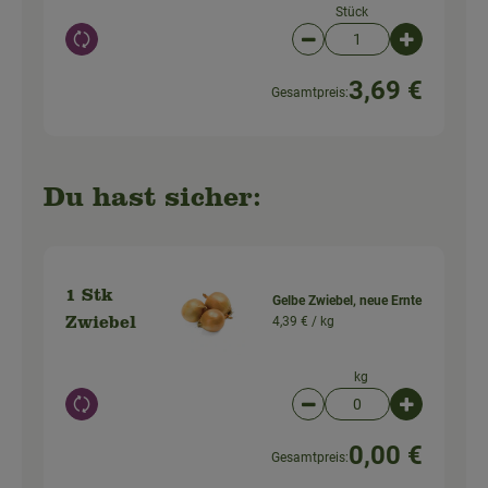
Stück
Auswahl ändern
Artikelanzahl verringer
Artikelanz
3,69 €
Gesamtpreis:
Du hast sicher:
1 Stk
Gelbe Zwiebel, neue Ernte
4,39 € /
kg
Zwiebel
kg
Auswahl ändern
Artikelanzahl verringer
Artikelanz
0,00 €
Gesamtpreis: