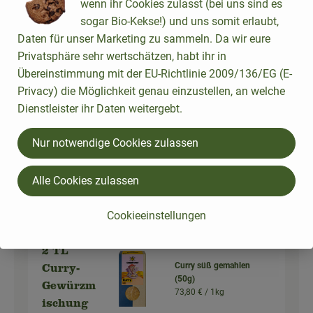
wenn ihr Cookies zulasst (bei uns sind es
Auswahl ändern
Artikelanzahl verringer
Artikelanz
sogar Bio-Kekse!) und uns somit erlaubt,
Daten für unser Marketing zu sammeln. Da wir eure
4,99 €
Gesamtpreis:
Privatsphäre sehr wertschätzen, habt ihr in
Übereinstimmung mit der EU-Richtlinie 2009/136/EG (E-
Privacy) die Möglichkeit genau einzustellen, an welche
200 ml
Kokosmilch Rapunzel
Dienstleister ihr Daten weitergebt.
Kokosmil
(0,2L)
9,95 € /
l
ch
Nur notwendige Cookies zulassen
Stück
Auswahl ändern
Alle Cookies zulassen
Artikelanzahl verringer
Artikelanz
1,99 €
Gesamtpreis:
Cookieeinstellungen
2 TL
Curry süß gemahlen
Curry-
(50g)
Gewürzm
73,80 € /
1kg
ischung