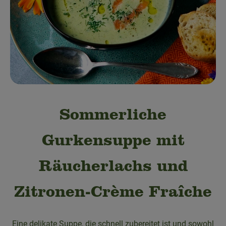
Obst & Gemüse
Bäckerei
Kühltheke
Speisekammer
Getränke
Sommerliche
Drogerie & Haushalt
Gurkensuppe mit
💜 Schnupperangebot
Räucherlachs und
💚 bioLiese für alle!
Zitronen-Crème Fraîche
🍎 Bio-Jobkiste
Eine delikate Suppe, die schnell zubereitet ist und sowohl