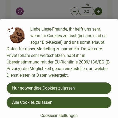
kg
Auswahl ändern
Artikelanzahl verringer
Artikelanz
1,40 €
Gesamtpreis:
Liebe Liese-Freunde, ihr helft uns sehr,
wenn ihr Cookies zulasst (bei uns sind es
1 Stk
sogar Bio-Kekse!) und uns somit erlaubt,
Bio Mare Atlantischer
Packung
Räucherlachs Aufschnitt
Daten für unser Marketing zu sammeln. Da wir eure
(75g)
Räucherl
Privatsphäre sehr wertschätzen, habt ihr in
89,20 € /
1kg
achs
Übereinstimmung mit der EU-Richtlinie 2009/136/EG (E-
Stück
Privacy) die Möglichkeit genau einzustellen, an welche
Auswahl ändern
Artikelanzahl verringer
Artikelanz
Dienstleister ihr Daten weitergebt.
6,69 €
Gesamtpreis:
Nur notwendige Cookies zulassen
Alle Cookies zulassen
1 Stk
Becher
Crème fraîche 30% (150g)
11,27 € /
1kg
Cookieeinstellungen
Crème