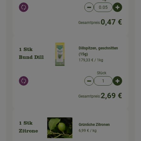
Auswahl ändern
Artikelanzahl verringer
Artikelanz
0,47 €
Gesamtpreis:
Dillspitzen, geschnitten
1 Stk
(15g)
Bund Dill
179,33 € /
1kg
Stück
Auswahl ändern
Artikelanzahl verringer
Artikelanz
2,69 €
Gesamtpreis:
1 Stk
Grünliche Zitronen
6,99 € /
kg
Zitrone