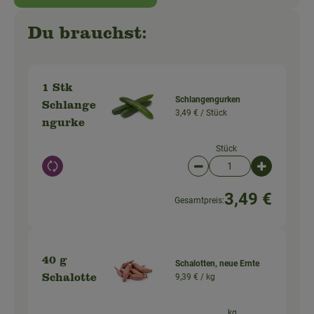
Du brauchst:
1 Stk
Schlangengurken
Schlange
3,49 € /
Stück
ngurke
Stück
Auswahl ändern
Artikelanzahl verringer
Artikelanz
3,49 €
Gesamtpreis:
40 g
Schalotten, neue Ernte
9,39 € /
kg
Schalotte
kg