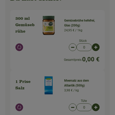
300 ml
Gemüsebrühe hefefrei,
Gemüseb
Glas (200g)
24,95 € /
1kg
rühe
Stück
Auswahl ändern
Artikelanzahl verringer
Artikelanz
0,00 €
Gesamtpreis:
Meersalz aus dem
1 Prise
Atlantik (500g)
Salz
3,98 € /
kg
Tüte
Auswahl ändern
Artikelanzahl verringer
Artikelanz