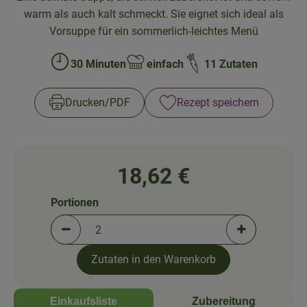
So geht's!
warm als auch kalt schmeckt. Sie eignet sich ideal als
Über uns
Vorsuppe für ein sommerlich-leichtes Menü
Blog
30 Minuten
einfach
11 Zutaten
Zubreitungszeit:
Schwierigkeit:
Drucken​/​PDF
Rezept speichern
18,62 €
Portionen
Portionen verringern (aktuell 2 Portionen ausgewä
Portionen erh
Zutaten in den Warenkorb
Einkaufsliste
Zubereitung