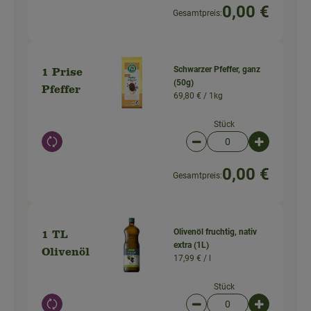
0,00 €
Gesamtpreis:
Schwarzer Pfeffer, ganz
1 Prise
(50g)
Pfeffer
69,80 € /
1kg
Stück
Auswahl ändern
Artikelanzahl verringer
Artikelanz
0,00 €
Gesamtpreis:
Olivenöl fruchtig, nativ
1 TL
extra (1L)
Olivenöl
17,99 € /
l
Stück
Auswahl ändern
Artikelanzahl verringer
Artikelanz