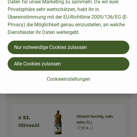
Daten für unser Marketing zu sammeln. Da wir eure
Privatsphäre sehr wertschätzen, habt ihr in
1 Bund
Übereinstimmung mit der EU-Richtlinie 2009/136/EG (E-
Petersilie glatt
Petersili
2,69 € /
Bd
Privacy) die Möglichkeit genau einzustellen, an welche
e
Dienstleister ihr Daten weitergebt.
Bd
Nur notwendige Cookies zulassen
Auswahl ändern
Artikelanzahl verringer
Artikelanz
2,69 €
Gesamtpreis:
Alle Cookies zulassen
Cookieeinstellungen
Du hast sicher:
Olivenöl fruchtig, nativ
2 EL
extra (1L)
Olivenöl
17,99 € /
l