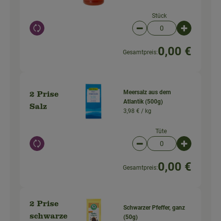
Stück
Auswahl ändern
Artikelanzahl verringer
Artikelanz
0,00 €
Gesamtpreis:
Meersalz aus dem
2 Prise
Atlantik (500g)
Salz
3,98 € /
kg
Tüte
Auswahl ändern
Artikelanzahl verringer
Artikelanz
0,00 €
Gesamtpreis:
2 Prise
Schwarzer Pfeffer, ganz
schwarze
(50g)