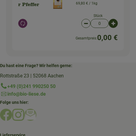
69,80 € /
1kg
r Pfeffer
Stück
Auswahl ändern
Artikelanzahl verringer
Artikelanz
0,00 €
Gesamtpreis:
Du hast eine Frage? Wir helfen gerne:
Rottstraße 23 | 52068 Aachen
+49 (0)241 990250 50
info@bio-liese.de
Folge uns hier:
Externer Link zu https://www.facebook.com/bioliese_aac
Externer Link zu https://www.instagram.com/biolief
Externer Link zu https://mailchi.mp/16a87a357
Lieferservice