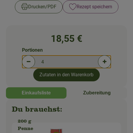
So geht's!
Drucken​/​PDF
Rezept speichern
Über uns
Blog
18,55 €
Portionen
Portionen verringern (aktuell 4 Portionen ausgewä
Portionen erh
Zutaten in den Warenkorb
Einkaufsliste
Zubereitung
Du brauchst:
200 g
Penne