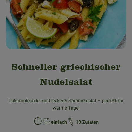
Obst & Gemüse
Bäckerei
Kühltheke
Speisekammer
Getränke
Schneller griechischer
Drogerie & Haushalt
Nudelsalat
💜 Schnupperangebot
Unkomplizierter und leckerer Sommersalat – perfekt für
💚 bioLiese für alle!
warme Tage!
🍎 Bio-Jobkiste
einfach
10 Zutaten
Zubreitungszeit:
Schwierigkeit: