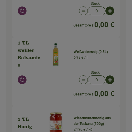
Stück
Auswahl ändern
Artikelanzahl verringer
Artikelanz
0,00 €
Gesamtpreis:
1 TL
weißer
Weißweinessig (0,5L)
6,98 € /
l
Balsamic
o
Stück
Auswahl ändern
Artikelanzahl verringer
Artikelanz
0,00 €
Gesamtpreis:
Wiesenblütenhonig aus
1 TL
der Toskana (500g)
Honig
24,90 € /
kg