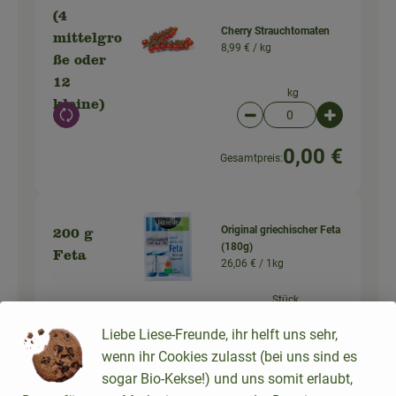
(4
Cherry Strauchtomaten
mittelgro
8,99 € /
kg
ße oder
12
kg
kleine)
Auswahl ändern
Artikelanzahl verringer
Artikelanz
0,00 €
Gesamtpreis:
Original griechischer Feta
200 g
(180g)
Feta
26,06 € /
1kg
Stück
Auswahl ändern
Artikelanzahl verringer
Artikelanz
Liebe Liese-Freunde, ihr helft uns sehr,
wenn ihr Cookies zulasst (bei uns sind es
9,38 €
Gesamtpreis:
sogar Bio-Kekse!) und uns somit erlaubt,