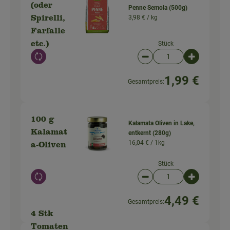
(oder
Penne Semola (500g)
3,98 € /
kg
Spirelli,
Farfalle
Stück
etc.)
Auswahl ändern
Artikelanzahl verringer
Artikelanz
1,99 €
Gesamtpreis:
100 g
Kalamata Oliven in Lake,
Kalamat
entkernt (280g)
16,04 € /
1kg
a-Oliven
Stück
Auswahl ändern
Artikelanzahl verringer
Artikelanz
4,49 €
Gesamtpreis:
4 Stk
Tomaten