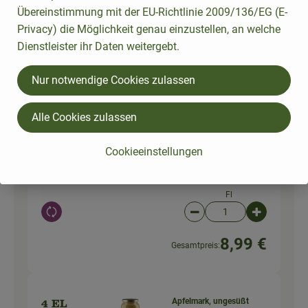
Kümmel
Übereinstimmung mit der EU-Richtlinie 2009/136/EG (E-
Privacy) die Möglichkeit genau einzustellen, an welche
Stück
Dienstleister ihr Daten weitergebt.
Auswahl ändern
Artikelanzahl verringer
Artikelanz
Nur notwendige Cookies zulassen
2,29 €
Gesamtpreis:
Alle Cookies zulassen
400 ml
Silvaner Gutswein trocken
Cookieeinstellungen
Weißwei
2023 (1L)
8,99 € /
Liter
n
Fl
Auswahl ändern
Artikelanzahl verringer
Artikelanz
8,99 €
Gesamtpreis:
Apfelmark, ungesüßt
4 EL