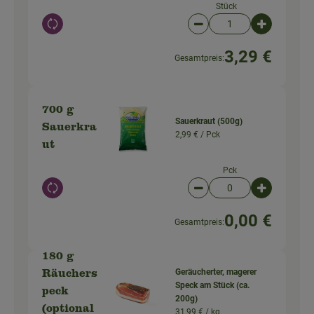
Stück
Auswahl ändern
Artikelanzahl verringer
Artikelanz
3,29 €
Gesamtpreis:
700 g
Sauerkraut (500g)
Sauerkra
2,99 € /
Pck
ut
Pck
Auswahl ändern
Artikelanzahl verringer
Artikelanz
0,00 €
Gesamtpreis:
180 g
Geräucherter, magerer
Räuchers
Speck am Stück (ca.
peck
200g)
(optional
31,99 € /
kg