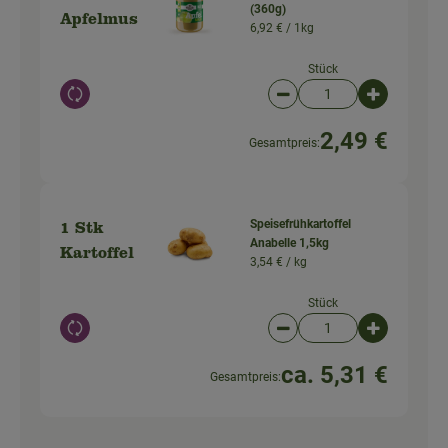
(360g)
Apfelmus
6,92 € /
1kg
Stück
Auswahl ändern
Artikelanzahl verringer
Artikelanz
2,49 €
Gesamtpreis:
Speisefrühkartoffel
1 Stk
Anabelle 1,5kg
Kartoffel
3,54 € /
kg
Stück
Auswahl ändern
Artikelanzahl verringer
Artikelanz
ca. 5,31 €
Gesamtpreis: