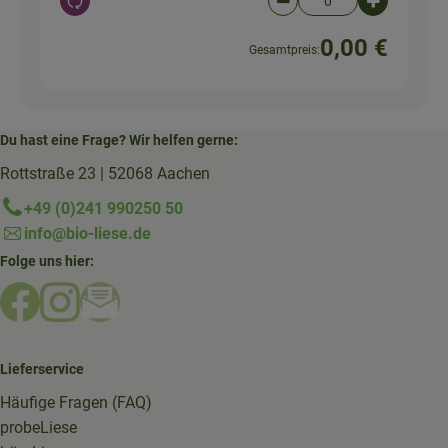
Auswahl ändern
Artikelanzahl verringer
Artikelanz
0,00 €
Gesamtpreis:
Du hast eine Frage? Wir helfen gerne:
Rottstraße 23 | 52068 Aachen
+49 (0)241 990250 50
info@bio-liese.de
Folge uns hier:
Externer Link zu https://www.facebook.com/bioliese_aac
Externer Link zu https://www.instagram.com/biolief
Externer Link zu https://mailchi.mp/16a87a357
Lieferservice
Häufige Fragen (FAQ)
probeLiese