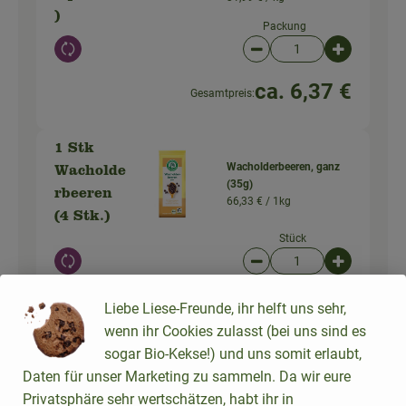
)
Packung
Auswahl ändern
Artikelanzahl verringer
Artikelanz
ca. 6,37 €
Gesamtpreis:
1 Stk
Wacholderbeeren, ganz
Wacholde
(35g)
rbeeren
66,33 € /
1kg
(4 Stk.)
Stück
Auswahl ändern
Artikelanzahl verringer
Artikelanz
1,99 €
Gesamtpreis:
Liebe Liese-Freunde, ihr helft uns sehr,
wenn ihr Cookies zulasst (bei uns sind es
sogar Bio-Kekse!) und uns somit erlaubt,
Daten für unser Marketing zu sammeln. Da wir eure
1 EL
Basilikum gerebelt (15g)
Privatsphäre sehr wertschätzen, habt ihr in
152,67 € /
1kg