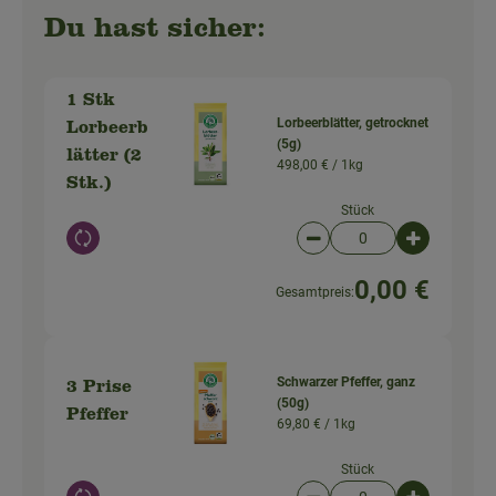
Du hast sicher:
1 Stk
Lorbeerblätter, getrocknet
Lorbeerb
(5g)
lätter (2
498,00 € /
1kg
Stk.)
Stück
Auswahl ändern
Artikelanzahl verringer
Artikelanz
0,00 €
Gesamtpreis:
Schwarzer Pfeffer, ganz
3 Prise
(50g)
Pfeffer
69,80 € /
1kg
Stück