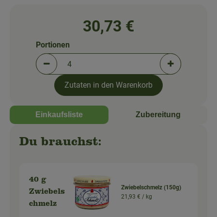
So geht's!
30,73 €
Über uns
Blog
Portionen
Portionen verringern (aktuell 4 Portionen ausgewä
Portionen erh
Zutaten in den Warenkorb
Einkaufsliste
Zubereitung
Du brauchst:
40 g
Zwiebelschmelz (150g)
Zwiebels
21,93 € /
kg
chmelz