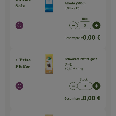
1 Prise
Atlantik (500g)
Salz
3,98 € /
kg
Tüte
Auswahl ändern
Artikelanzahl verringer
Artikelanz
0,00 €
Gesamtpreis:
Schwarzer Pfeffer, ganz
1 Prise
(50g)
Pfeffer
69,80 € /
1kg
Stück
Auswahl ändern
Artikelanzahl verringer
Artikelanz
0,00 €
Gesamtpreis: