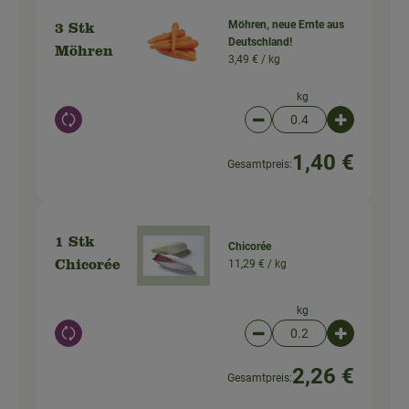
Möhren, neue Ernte aus
3 Stk
Deutschland!
Möhren
3,49 € /
kg
kg
Auswahl ändern
Artikelanzahl verringer
Artikelanz
1,40 €
Gesamtpreis:
1 Stk
Chicorée
11,29 € /
kg
Chicorée
kg
Auswahl ändern
Artikelanzahl verringer
Artikelanz
2,26 €
Gesamtpreis: