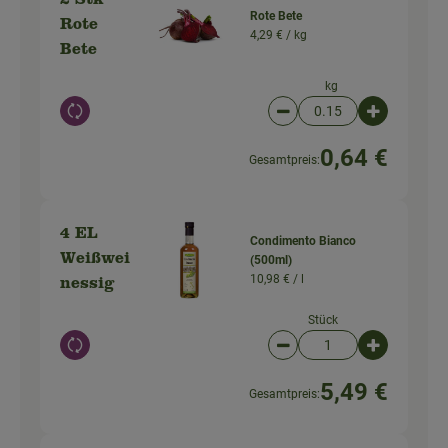
2 Stk
Rote Bete
Rote
4,29 € /
kg
Bete
kg
Auswahl ändern
Artikelanzahl verringer
Artikelanz
0,64 €
Gesamtpreis:
4 EL
Condimento Bianco
Weißwei
(500ml)
10,98 € /
l
nessig
Stück
Auswahl ändern
Artikelanzahl verringer
Artikelanz
5,49 €
Gesamtpreis: