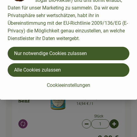
sogar Bio-Kekse!) und uns somit erlaubt,
Daten für unser Marketing zu sammeln. Da wir eure
Privatsphäre sehr wertschätzen, habt ihr in
100 g
Walnusskerne, halbe
Übereinstimmung mit der EU-Richtlinie 2009/136/EG (E-
Walnuss
(100g)
Privacy) die Möglichkeit genau einzustellen, an welche
34,90 € /
kg
kerne
Dienstleister ihr Daten weitergebt.
Stück
Nur notwendige Cookies zulassen
Auswahl ändern
Artikelanzahl verringer
Artikelanz
3,49 €
Gesamtpreis:
Alle Cookies zulassen
Cookieeinstellungen
Mittelscharfer Senf im
2 TL
Glas (160ml)
Senf
14,94 € /
l
Stück
Auswahl ändern
Artikelanzahl verringer
Artikelanz