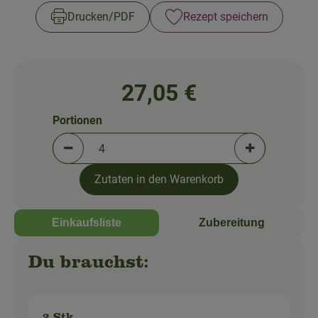
So geht's!
Drucken​/​PDF
Rezept speichern
Über uns
Blog
27,05 €
Portionen
Portionen verringern (aktuell 4 Portionen ausgewä
Portionen erh
Zutaten in den Warenkorb
Einkaufsliste
Zubereitung
Du brauchst: