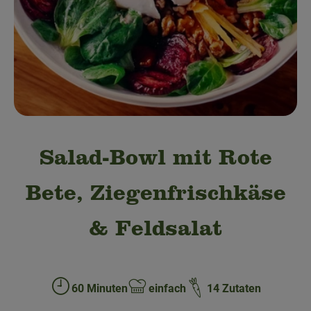
Obst & Gemüse
Bäckerei
Kühltheke
Speisekammer
Getränke
Salad-Bowl mit Rote
Drogerie & Haushalt
Bete, Ziegenfrischkäse
💜 Schnupperangebot
& Feldsalat
💚 bioLiese für alle!
🍎 Bio-Jobkiste
60 Minuten
einfach
14 Zutaten
Zubreitungszeit:
Schwierigkeit: