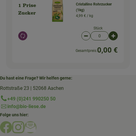
Cristallino Rohrzucker
1 Prise
(1kg)
Zucker
4,99 € /
kg
Stück
Auswahl ändern
Artikelanzahl verringer
Artikelanz
0,00 €
Gesamtpreis:
Du hast eine Frage? Wir helfen gerne:
Rottstraße 23 | 52068 Aachen
+49 (0)241 990250 50
info@bio-liese.de
Folge uns hier:
Externer Link zu https://www.facebook.com/bioliese_aac
Externer Link zu https://www.instagram.com/biolief
Externer Link zu https://mailchi.mp/16a87a357