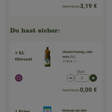
3,19 €
Gesamtpreis:
Du hast sicher:
Olivenöl fruchtig, nativ
7 EL
extra (1L)
Olivenöl
17,99 € /
l
Stück
Auswahl ändern
Artikelanzahl verringer
Artikelanz
0,00 €
Gesamtpreis:
Meersalz aus dem