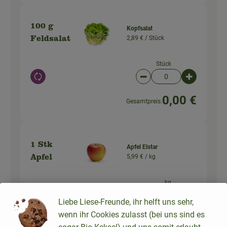
100 g
Kopfsalat
2,89 € /
Stück
Feldsalat
Stück
Auswahl ändern
Artikelanzahl verringer
Artikelanz
0,00 €
Gesamtpreis:
1 Stk
Apfel Elstar
5,99 € /
kg
Apfel
kg
Auswahl ändern
Artikelanzahl verringer
Artikelanz
Liebe Liese-Freunde, ihr helft uns sehr,
wenn ihr Cookies zulasst (bei uns sind es
1,20 €
Gesamtpreis: