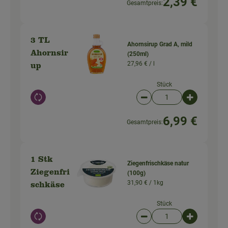
2,39 €
Gesamtpreis:
3 TL
Ahornsirup Grad A, mild
Ahornsir
(250ml)
27,96 € /
l
up
Stück
Auswahl ändern
Artikelanzahl verringer
Artikelanz
6,99 €
Gesamtpreis:
1 Stk
Ziegenfrischkäse natur
Ziegenfri
(100g)
31,90 € /
1kg
schkäse
Stück
Auswahl ändern
Artikelanzahl verringer
Artikelanz