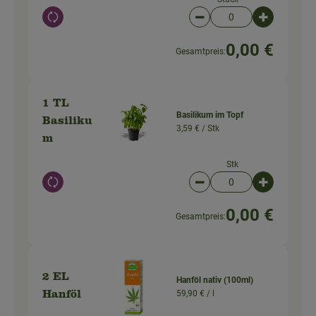
Auswahl ändern
Artikelanzahl verringer
Artikelanz
0,00 €
Gesamtpreis:
1 TL
Basilikum im Topf
Basiliku
3,59 € /
Stk
m
Stk
Auswahl ändern
Artikelanzahl verringer
Artikelanz
0,00 €
Gesamtpreis:
2 EL
Hanföl nativ (100ml)
59,90 € /
l
Hanföl