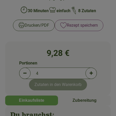
So geht's!
30 Minuten
einfach
8 Zutaten
Über uns
Zubreitungszeit:
Schwierigkeit:
Blog
Drucken​/​PDF
Rezept speichern
9,28 €
Portionen
Portionen verringern (aktuell 4 Portionen ausgewä
Portionen erh
Zutaten in den Warenkorb
Einkaufsliste
Zubereitung
Du brauchst: