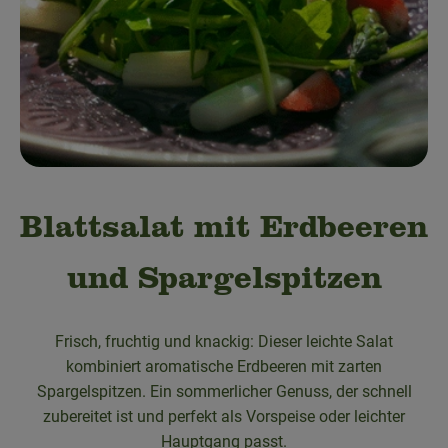
Obst & Gemüse
Bäckerei
Kühltheke
Speisekammer
Getränke
Blattsalat mit Erdbeeren
Drogerie & Haushalt
und Spargelspitzen
💜 Schnupperangebot
Frisch, fruchtig und knackig: Dieser leichte Salat
💚 bioLiese für alle!
kombiniert aromatische Erdbeeren mit zarten
Spargelspitzen. Ein sommerlicher Genuss, der schnell
🍎 Bio-Jobkiste
zubereitet ist und perfekt als Vorspeise oder leichter
Hauptgang passt.