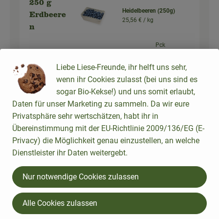
250 g
Heidelbeeren (250g)
Erdbeere
25,56 € /
kg
n
Pck
Auswahl ändern
Artikelanzahl verringer
Artikelanz
Liebe Liese-Freunde, ihr helft uns sehr,
6,39 €
wenn ihr Cookies zulasst (bei uns sind es
Gesamtpreis:
sogar Bio-Kekse!) und uns somit erlaubt,
Daten für unser Marketing zu sammeln. Da wir eure
1 Stk
Privatsphäre sehr wertschätzen, habt ihr in
würziger
Kopfsalat
Übereinstimmung mit der EU-Richtlinie 2009/136/EG (E-
2,89 € /
Stück
Blattsala
Privacy) die Möglichkeit genau einzustellen, an welche
t
Dienstleister ihr Daten weitergebt.
Stück
Auswahl ändern
Artikelanzahl verringer
Artikelanz
Nur notwendige Cookies zulassen
2,89 €
Gesamtpreis:
Alle Cookies zulassen