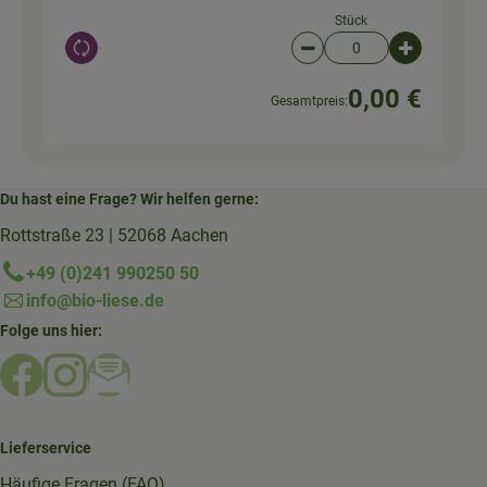
Stück
Auswahl ändern
Artikelanzahl verringer
Artikelanz
0,00 €
Gesamtpreis:
Du hast eine Frage? Wir helfen gerne:
Rottstraße 23 | 52068 Aachen
+49 (0)241 990250 50
info@bio-liese.de
Folge uns hier:
Externer Link zu https://www.facebook.com/bioliese_aac
Externer Link zu https://www.instagram.com/biolief
Externer Link zu https://mailchi.mp/16a87a357
Lieferservice
Häufige Fragen (FAQ)