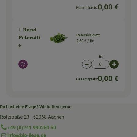
0,00 €
Gesamtpreis:
1 Bund
Petersilie glatt
Petersili
2,69 € /
Bd
e
Bd
Auswahl ändern
Artikelanzahl verringer
Artikelanz
0,00 €
Gesamtpreis:
Du hast eine Frage? Wir helfen gerne:
Rottstraße 23 | 52068 Aachen
+49 (0)241 990250 50
info@bio-liese.de