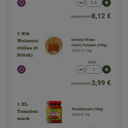
Auswahl ändern
Artikelanzahl verringer
Artikelanz
8,12 €
Gesamtpreis:
1 Stk
Gemüse-Wraps
Weizento
Carrot_Pumpkin (240g)
rtillas (5
16,63 € /
1kg
Stück)
Stück
Auswahl ändern
Artikelanzahl verringer
Artikelanz
3,99 €
Gesamtpreis:
1 EL
Tomatenmark (100g)
Tomaten
18,90 € /
kg
mark