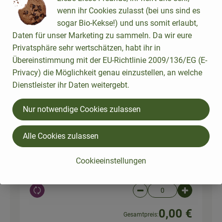
wenn ihr Cookies zulasst (bei uns sind es
sogar Bio-Kekse!) und uns somit erlaubt,
1 EL
Ketchup (450ml)
Daten für unser Marketing zu sammeln. Da wir eure
7,31 € /
1kg
Ketchup
Privatsphäre sehr wertschätzen, habt ihr in
Übereinstimmung mit der EU-Richtlinie 2009/136/EG (E-
Stück
Privacy) die Möglichkeit genau einzustellen, an welche
Auswahl ändern
Artikelanzahl verringer
Artikelanz
Dienstleister ihr Daten weitergebt.
0,00 €
Gesamtpreis:
Nur notwendige Cookies zulassen
Alle Cookies zulassen
1 EL
Tamari Cedarwood
Sojasauc
(250ml)
29,96 € /
l
Cookieeinstellungen
e
Stück
Auswahl ändern
Artikelanzahl verringer
Artikelanz
0,00 €
Gesamtpreis: