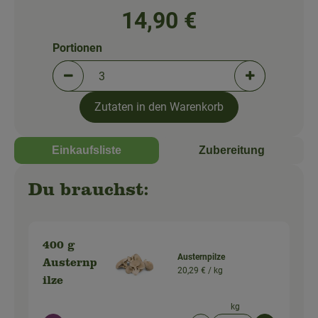
So geht's!
14,90 €
Über uns
Portionen
Blog
Portionen verringern (aktuell 3 Portionen ausgewä
Portionen erh
Zutaten in den Warenkorb
Einkaufsliste
Zubereitung
Du brauchst:
400 g
Austernpilze
Austernp
20,29 € /
kg
ilze
kg