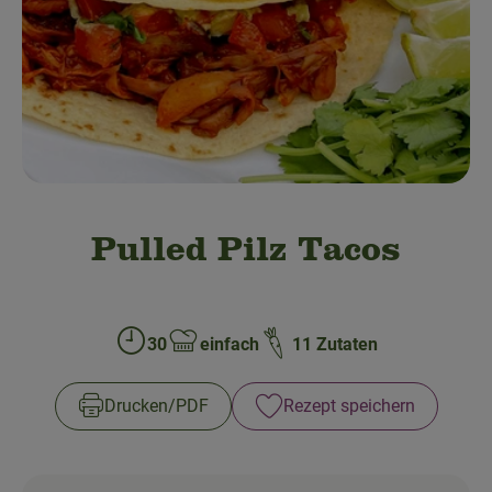
Obst & Gemüse
Bäckerei
Kühltheke
Speisekammer
Getränke
Pulled Pilz Tacos
Drogerie & Haushalt
30
einfach
11 Zutaten
💜 Schnupperangebot
Zubreitungszeit:
Schwierigkeit:
💚 bioLiese für alle!
Drucken​/​PDF
Rezept speichern
🍎 Bio-Jobkiste