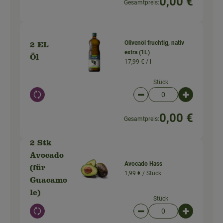
0,00 €
Gesamtpreis:
Olivenöl fruchtig, nativ
2 EL
extra (1L)
Öl
17,99 € /
l
Stück
Auswahl ändern
Artikelanzahl verringer
Artikelanz
0,00 €
Gesamtpreis:
2 Stk
Avocado
Avocado Hass
(für
1,99 € /
Stück
Guacamo
le)
Stück
Auswahl ändern
Artikelanzahl verringer
Artikelanz