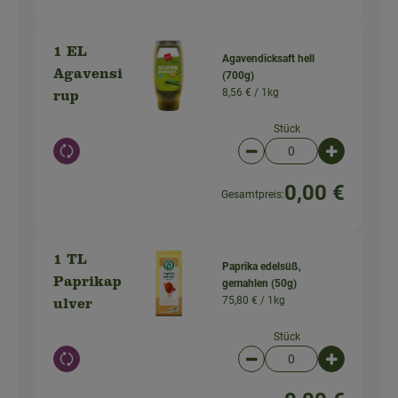
1 EL
Agavendicksaft hell
Agavensi
(700g)
8,56 € /
1kg
rup
Stück
Auswahl ändern
Artikelanzahl verringer
Artikelanz
0,00 €
Gesamtpreis:
1 TL
Paprika edelsüß,
Paprikap
gemahlen (50g)
75,80 € /
1kg
ulver
Stück
Auswahl ändern
Artikelanzahl verringer
Artikelanz