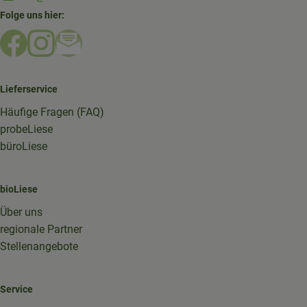
Folge uns hier:
Externer Link zu https://www.facebook.com/bioliese_aac
Externer Link zu https://www.instagram.com/biolief
Externer Link zu https://mailchi.mp/16a87a357
Lieferservice
Häufige Fragen (FAQ)
probeLiese
büroLiese
bioLiese
Über uns
regionale Partner
Stellenangebote
Service