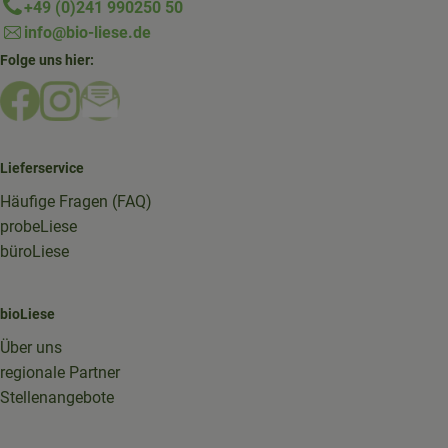
+49 (0)241 990250 50
info@bio-liese.de
Folge uns hier:
Externer Link zu https://www.facebook.com/bioliese_aac
Externer Link zu https://www.instagram.com/biolief
Externer Link zu https://mailchi.mp/16a87a357
Lieferservice
Häufige Fragen (FAQ)
probeLiese
büroLiese
bioLiese
Über uns
regionale Partner
Stellenangebote