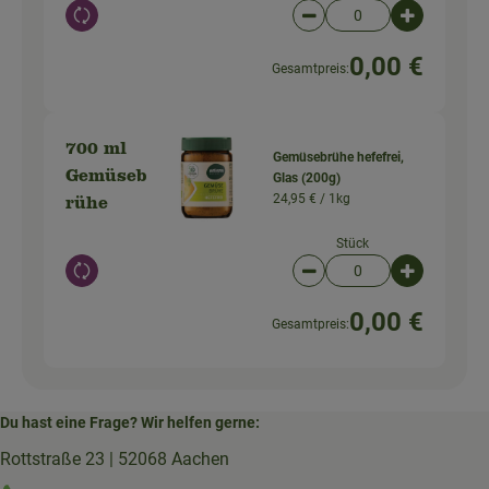
Auswahl ändern
Artikelanzahl verringer
Artikelanz
0,00 €
Gesamtpreis:
700 ml
Gemüsebrühe hefefrei,
Gemüseb
Glas (200g)
24,95 € /
1kg
rühe
Stück
Auswahl ändern
Artikelanzahl verringer
Artikelanz
0,00 €
Gesamtpreis:
Du hast eine Frage? Wir helfen gerne:
Rottstraße 23 | 52068 Aachen