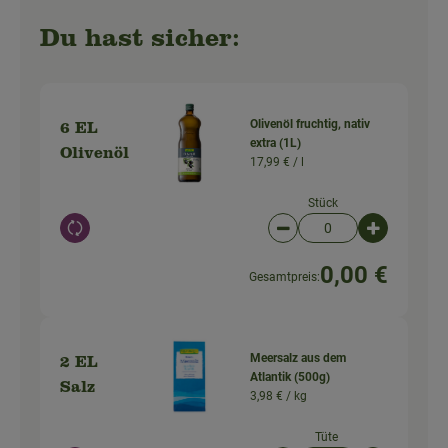
Du hast sicher:
Olivenöl fruchtig, nativ
6 EL
extra (1L)
Olivenöl
17,99 € /
l
Stück
Auswahl ändern
Artikelanzahl verringer
Artikelanz
0,00 €
Gesamtpreis:
Meersalz aus dem
2 EL
Atlantik (500g)
Salz
3,98 € /
kg
Tüte