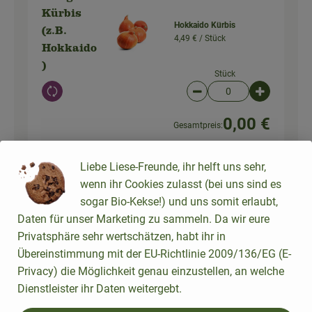
Kürbis
Hokkaido Kürbis
(z.B.
4,49 € /
Stück
Hokkaido
)
Stück
Auswahl ändern
Artikelanzahl verringer
Artikelanz
0,00 €
Gesamtpreis:
Liebe Liese-Freunde, ihr helft uns sehr,
wenn ihr Cookies zulasst (bei uns sind es
225 g
Leider haben wir dafür
sogar Bio-Kekse!) und uns somit erlaubt,
Grünkohl
kein Produkt gefunden
Daten für unser Marketing zu sammeln. Da wir eure
Privatsphäre sehr wertschätzen, habt ihr in
Übereinstimmung mit der EU-Richtlinie 2009/136/EG (E-
Auswahl ändern
Privacy) die Möglichkeit genau einzustellen, an welche
Dienstleister ihr Daten weitergebt.