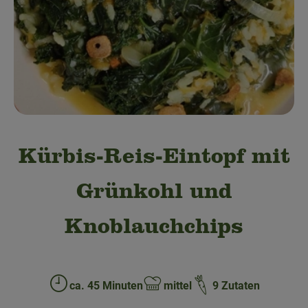
Obst & Gemüse
Bäckerei
Kühltheke
Speisekammer
Getränke
Kürbis-Reis-Eintopf mit
Drogerie & Haushalt
Grünkohl und
💜 Schnupperangebot
Knoblauchchips
💚 bioLiese für alle!
🍎 Bio-Jobkiste
ca. 45 Minuten
mittel
9 Zutaten
Zubreitungszeit:
Schwierigkeit: