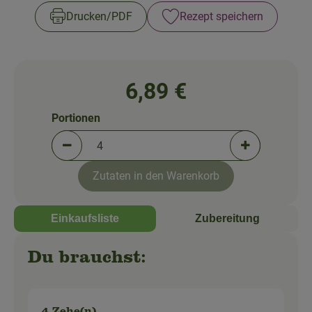
So geht's!
Drucken​/​PDF
Rezept speichern
Über uns
Blog
6,89 €
Portionen
Portionen verringern (aktuell 4 Portionen ausgewä
Portionen erh
Zutaten in den Warenkorb
Einkaufsliste
Zubereitung
Du brauchst: