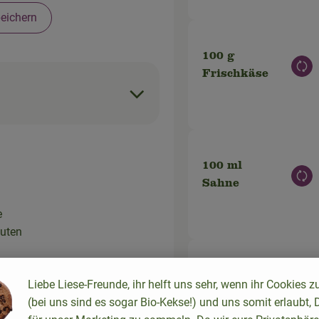
eichern
100 g
Aus
Frischkäse
100 ml
Aus
Sahne
e
nuten
100 g
Liebe Liese-Freunde, ihr helft uns sehr, wenn ihr Cookies z
n
Aus
Käse gerieben
(bei uns sind es sogar Bio-Kekse!) und uns somit erlaubt, 