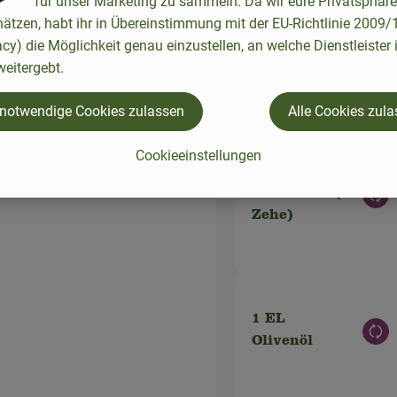
für unser Marketing zu sammeln. Da wir eure Privatsphäre
hätzen, habt ihr in Übereinstimmung mit der EU-Richtlinie 2009
ffer
acy) die Möglichkeit genau einzustellen, an welche Dienstleister 
eitergebt.
orm
Du hast sic
.
 notwendige Cookies zulassen
Alle Cookies zul
bis die
Cookieeinstellungen
15 g
euen
Knoblauch (1
Aus
Zehe)
1 EL
Aus
Olivenöl