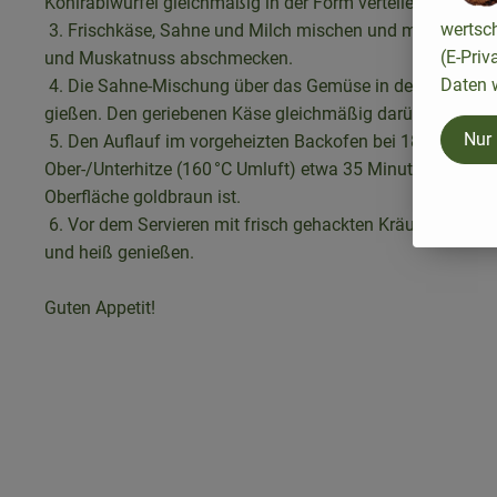
Kohlrabiwürfel gleichmäßig in der Form verteilen.
wertsc
3.
Frischkäse, Sahne und Milch mischen und mit Salz, Pfe
(E-Priv
und Muskatnuss abschmecken.
Daten w
4.
Die Sahne-Mischung über das Gemüse in der Auflauff
gießen. Den geriebenen Käse gleichmäßig darüber streuen
Nur
5.
Den Auflauf im vorgeheizten Backofen bei 180 °C
Ober-/Unterhitze (160 °C Umluft) etwa 35 Minuten backen, 
Oberfläche goldbraun ist.
6.
Vor dem Servieren mit frisch gehackten Kräutern bestr
und heiß genießen.
Guten Appetit!