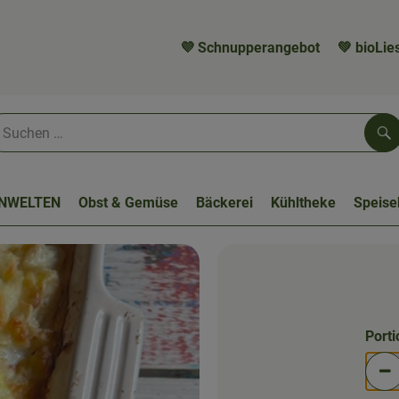
💜 Schnupperangebot
💚 bioLies
Su
NWELTEN
Obst & Gemüse
Bäckerei
Kühltheke
Speis
Port
Po