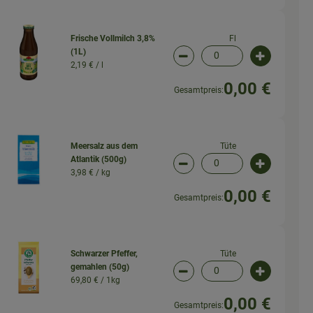
Fl
Frische Vollmilch 3,8%
(1L)
wahl ändern
Artikelanzahl verringern (
Artikelanz
2,19 € /
l
0,00 €
Gesamtpreis:
Tüte
Meersalz aus dem
Atlantik (500g)
wahl ändern
Artikelanzahl verringern (
Artikelanz
3,98 € /
kg
0,00 €
Gesamtpreis:
Tüte
Schwarzer Pfeffer,
gemahlen (50g)
wahl ändern
Artikelanzahl verringern (
Artikelanz
69,80 € /
1kg
0,00 €
Gesamtpreis: