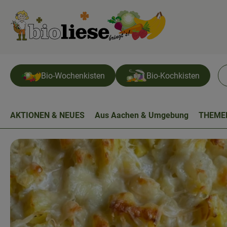
Bio-Wochenkisten
Bio-Kochkisten
AKTIONEN & NEUES
Aus Aachen & Umgebung
THEME