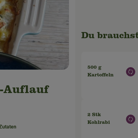
Du brauchst
500 g
Aus
Kartoffeln
-Auflauf
2 Stk
Aus
Kohlrabi
Zutaten