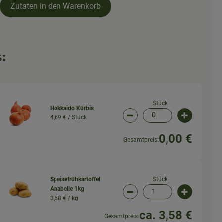
Zutaten in den Warenkorb
:
Stück
Hokkaido Kürbis
4,69 € /
Stück
wahl ändern
Artikelanzahl verringern (
Artikelanz
0,00 €
Gesamtpreis:
Stück
Speisefrühkartoffel
Anabelle 1kg
wahl ändern
Artikelanzahl verringern (
Artikelanz
3,58 € /
kg
ca. 3,58 €
Gesamtpreis: