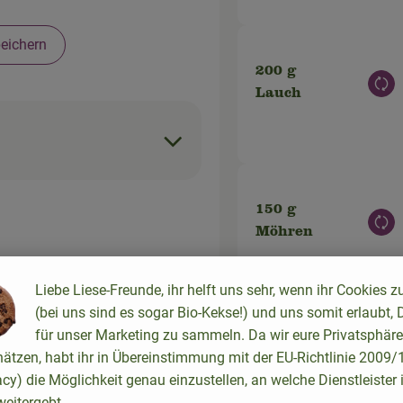
eichern
200 g
Aus
Lauch
150 g
Aus
Möhren
Liebe Liese-Freunde, ihr helft uns sehr, wenn ihr Cookies z
n,
(bei uns sind es sogar Bio-Kekse!) und uns somit erlaubt, 
den.
für unser Marketing zu sammeln. Da wir eure Privatsphäre
nt
120 g
hätzen, habt ihr in Übereinstimmung mit der EU-Richtlinie 2009
n Lauch
Aus
Zwiebeln
acy) die Möglichkeit genau einzustellen, an welche Dienstleister 
enso
eitergebt.