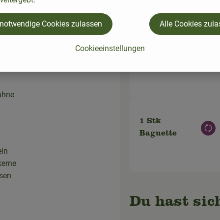
 notwendige Cookies zulassen
Alle Cookies zul
rühren
200 g
brühe
Cookieeinstellungen
Aus
Schlagsahne
e 20
ahne
1 Stk
Aus
Baguette
ein
kerne
ssen
Du hast sic