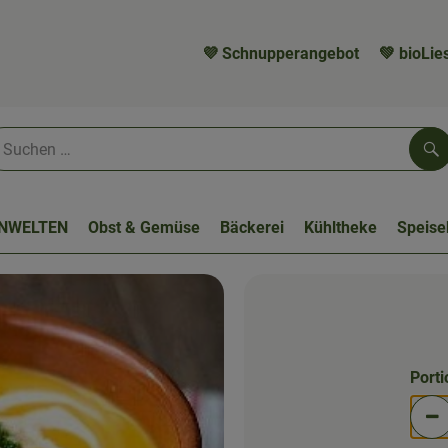
💜 Schnupperangebot
💚 bioLies
Su
NWELTEN
Obst & Gemüse
Bäckerei
Kühltheke
Speis
Port
Po