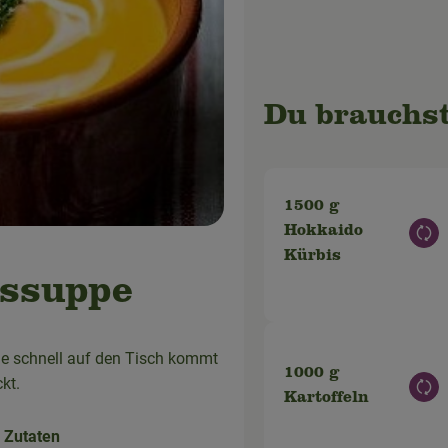
Du brauchst
1500 g
Hokkaido
Aus
Kürbis
issuppe
ie schnell auf den Tisch kommt
1000 g
kt.
Aus
Kartoffeln
 Zutaten