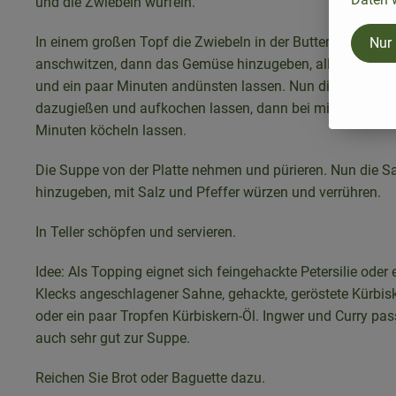
und die Zwiebeln würfeln.
In einem großen Topf die Zwiebeln in der Butter kurz
Nur
anschwitzen, dann das Gemüse hinzugeben, alles gut ver
und ein paar Minuten andünsten lassen. Nun die Gemüse
dazugießen und aufkochen lassen, dann bei mittlerer Hitz
Minuten köcheln lassen.
Die Suppe von der Platte nehmen und pürieren. Nun die S
hinzugeben, mit Salz und Pfeffer würzen und verrühren.
In Teller schöpfen und servieren.
Idee: Als Topping eignet sich feingehackte Petersilie oder 
Klecks angeschlagener Sahne, gehackte, geröstete Kürbis
oder ein paar Tropfen Kürbiskern-Öl. Ingwer und Curry pa
auch sehr gut zur Suppe.
Reichen Sie Brot oder Baguette dazu.