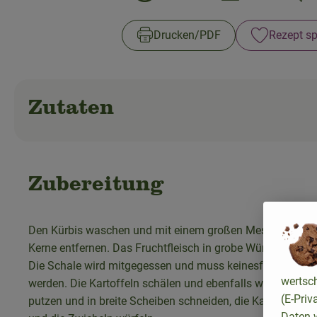
Drucken​/​PDF
Rezept sp
Zutaten
Zubereitung
Den Kürbis waschen und mit einem großen Messer viertel
Kerne entfernen. Das Fruchtfleisch in grobe Würfel schnei
Die Schale wird mitgegessen und muss keinesfalls entfer
wertsc
werden. Die Kartoffeln schälen und ebenfalls würfeln, de
(E-Priv
putzen und in breite Scheiben schneiden, die Karotten eb
Daten w