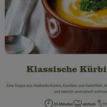
Klassische Kürb
Eine Suppe aus Hokkaido-Kürbis, Karotten und Kartoffeln, d
und herrlich aromatisch schmec
35 Minuten
einfach
11
Zubreitungszeit:
Schwierigkeit: