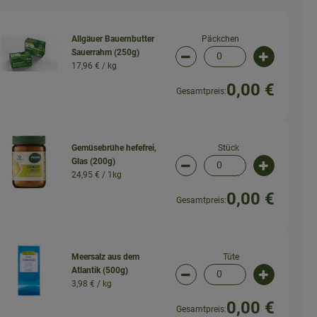
Päckchen
Allgäuer Bauernbutter
Sauerrahm (250g)
wahl ändern
Artikelanzahl verringern 
Artikelanz
17,96 € /
kg
0,00 €
Gesamtpreis:
Stück
Gemüsebrühe hefefrei,
Glas (200g)
wahl ändern
Artikelanzahl verringern (
Artikelanz
24,95 € /
1kg
0,00 €
Gesamtpreis:
Tüte
Meersalz aus dem
Atlantik (500g)
wahl ändern
Artikelanzahl verringern (
Artikelanz
3,98 € /
kg
0,00 €
Gesamtpreis: