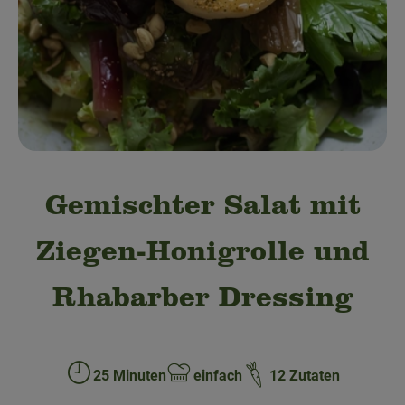
Obst & Gemüse
Bäckerei
Kühltheke
Speisekammer
Getränke
Gemischter Salat mit
Drogerie & Haushalt
Ziegen-Honigrolle und
💜 Schnupperangebot
Rhabarber Dressing
💚 bioLiese für alle!
🍎 Bio-Jobkiste
25 Minuten
einfach
12 Zutaten
Zubreitungszeit:
Schwierigkeit: