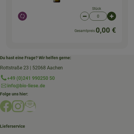
Stück
Auswahl ändern
Artikelanzahl verringer
Artikelanz
0,00 €
Gesamtpreis:
Du hast eine Frage? Wir helfen gerne:
Rottstraße 23 | 52068 Aachen
+49 (0)241 990250 50
info@bio-liese.de
Folge uns hier:
Externer Link zu https://www.facebook.com/bioliese_aac
Externer Link zu https://www.instagram.com/biolief
Externer Link zu https://mailchi.mp/16a87a357
Lieferservice