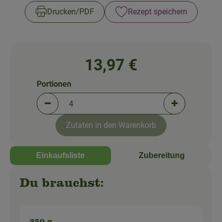
So geht's!
Drucken​/​PDF
Rezept speichern
Über uns
Blog
13,97 €
Portionen
Portionen verringern (aktuell 4 Portionen ausgewä
Portionen erh
Zutaten in den Warenkorb
Einkaufsliste
Zubereitung
Du brauchst: