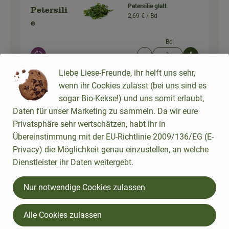
Petersilie glatt
Petersili
2,69 € /
Bd
e
Bd
Auswahl ändern
Artikelanzahl verringer
Artikelanz
Liebe Liese-Freunde, ihr helft uns sehr,
2,69 €
Gesamtpreis:
wenn ihr Cookies zulasst (bei uns sind es
sogar Bio-Kekse!) und uns somit erlaubt,
Daten für unser Marketing zu sammeln. Da wir eure
Privatsphäre sehr wertschätzen, habt ihr in
Du hast sicher:
Übereinstimmung mit der EU-Richtlinie 2009/136/EG (E-
Privacy) die Möglichkeit genau einzustellen, an welche
Dienstleister ihr Daten weitergebt.
1 Stk
Sonnenblumenkerne
Sonnenbl
(250g)
Nur notwendige Cookies zulassen
umenker
7,96 € /
kg
ne
Stück
Alle Cookies zulassen