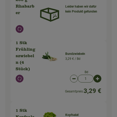
250 g
Rhabarb
Leider haben wir dafür
kein Produkt gefunden
er
Auswahl ändern
1 Stk
Frühling
Bundzwiebeln
szwiebel
3,29 € /
Bd
n (4
Stück)
Bd
Auswahl ändern
Artikelanzahl verringer
Artikelanz
3,29 €
Gesamtpreis:
1 Stk
Kopfsalat