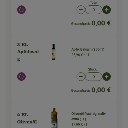
Tüte
Auswahl ändern
Artikelanzahl verringer
Artikelanz
0,00 €
Gesamtpreis:
3 EL
Apfel Balsam (250ml)
Apfelessi
25,96 € /
1l
g
Stück
Auswahl ändern
Artikelanzahl verringer
Artikelanz
0,00 €
Gesamtpreis:
Olivenöl fruchtig, nativ
2 EL
extra (1L)
Olivenöl
17,99 € /
l