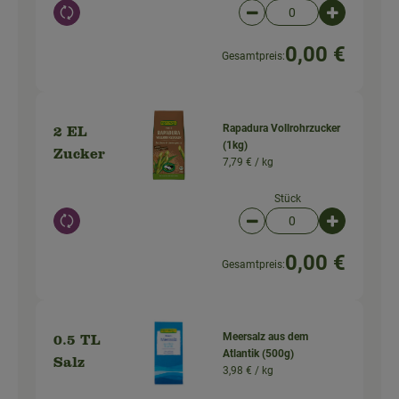
Auswahl ändern
Artikelanzahl verringer
Artikelanz
0,00 €
Gesamtpreis:
Rapadura Vollrohrzucker
2 EL
(1kg)
Zucker
7,79 € /
kg
Stück
Auswahl ändern
Artikelanzahl verringer
Artikelanz
0,00 €
Gesamtpreis:
Meersalz aus dem
0.5 TL
Atlantik (500g)
Salz
3,98 € /
kg