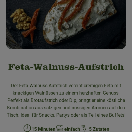
Obst & Gemüse
Bäckerei
Kühltheke
Speisekammer
Getränke
Feta-Walnuss-Aufstrich
Drogerie & Haushalt
Der Feta-Walnuss-Aufstrich vereint cremigen Feta mit
knackigen Walnüssen zu einem herzhaften Genuss.
💜 Schnupperangebot
Perfekt als Brotaufstrich oder Dip, bringt er eine köstliche
💚 bioLiese für alle!
Kombination aus salzigen und nussigen Aromen auf den
Tisch. Ideal für Snacks, Partys oder als Teil eines Buffets!
🍎 Bio-Jobkiste
15 Minuten
einfach
5 Zutaten