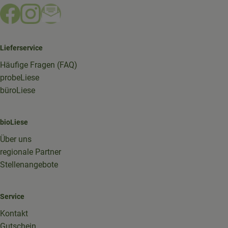
Externer Link zu https://www.facebook.com/bioliese_aac
Externer Link zu https://www.instagram.com/biolief
Externer Link zu https://mailchi.mp/16a87a357
Lieferservice
Häufige Fragen (FAQ)
probeLiese
büroLiese
bioLiese
Über uns
regionale Partner
Stellenangebote
Service
Kontakt
Gutschein