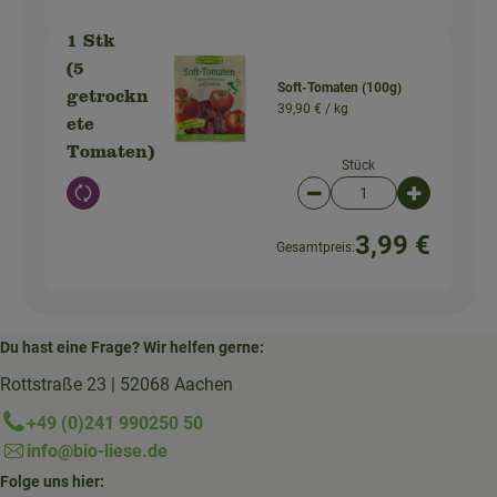
1 Stk
(5
Soft-Tomaten (100g)
getrockn
39,90 € /
kg
ete
Tomaten)
Stück
Auswahl ändern
Artikelanzahl verringer
Artikelanz
3,99 €
Gesamtpreis:
Du hast eine Frage? Wir helfen gerne:
Rottstraße 23 | 52068 Aachen
+49 (0)241 990250 50
info@bio-liese.de
Folge uns hier: