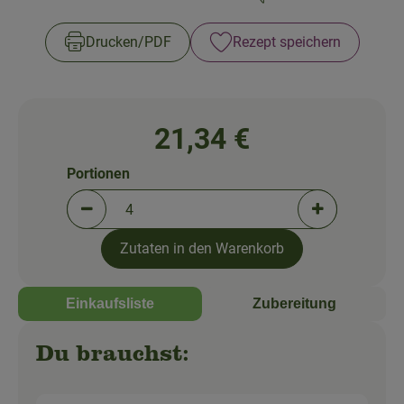
So geht's!
Zubreitungszeit:
Schwierigkeit:
Über uns
Drucken​/​PDF
Rezept speichern
Blog
21,34 €
Portionen
Portionen verringern (aktuell 4 Portionen ausgewä
Portionen erh
Zutaten in den Warenkorb
Einkaufsliste
Zubereitung
Du brauchst: