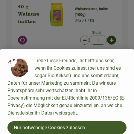
40 g
Walnusskerne, halbe
Walnuss
(100g)
34,90 € /
kg
hälften
Stück
Auswahl ändern
Artikelanzahl verringer
Artikelanz
3,49 €
Gesamtpreis:
Liebe Liese-Freunde, ihr helft uns sehr,
wenn ihr Cookies zulasst (bei uns sind es
sogar Bio-Kekse!) und uns somit erlaubt,
Original griechischer Feta
200 g
Daten für unser Marketing zu sammeln. Da wir eure
(180g)
Feta
Privatsphäre sehr wertschätzen, habt ihr in
26,06 € /
1kg
Übereinstimmung mit der EU-Richtlinie 2009/136/EG (E-
Stück
Privacy) die Möglichkeit genau einzustellen, an welche
Auswahl ändern
Artikelanzahl verringer
Artikelanz
Dienstleister ihr Daten weitergebt.
9,38 €
Gesamtpreis:
Nur notwendige Cookies zulassen