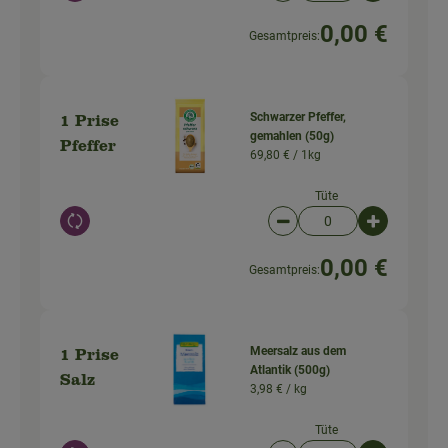
0,00 €
Gesamtpreis:
Schwarzer Pfeffer,
1 Prise
gemahlen (50g)
Pfeffer
69,80 € /
1kg
Tüte
Auswahl ändern
Artikelanzahl verringer
Artikelanz
0,00 €
Gesamtpreis:
Meersalz aus dem
1 Prise
Atlantik (500g)
Salz
3,98 € /
kg
Tüte