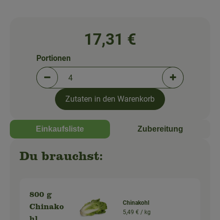
So geht's!
Über uns
17,31 €
Blog
Portionen
Portionen verringern (aktuell 4 Portionen ausgewä
Portionen erh
Zutaten in den Warenkorb
Einkaufsliste
Zubereitung
Du brauchst:
800 g
Chinakohl
Chinako
5,49 € /
kg
hl