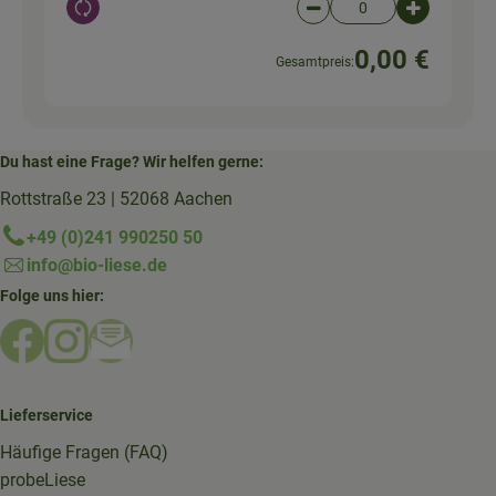
Auswahl ändern
Artikelanzahl verringer
Artikelanz
0,00 €
Gesamtpreis:
Du hast eine Frage? Wir helfen gerne:
Rottstraße 23 | 52068 Aachen
+49 (0)241 990250 50
info@bio-liese.de
Folge uns hier:
Externer Link zu https://www.facebook.com/bioliese_aac
Externer Link zu https://www.instagram.com/biolief
Externer Link zu https://mailchi.mp/16a87a357
Lieferservice
Häufige Fragen (FAQ)
probeLiese