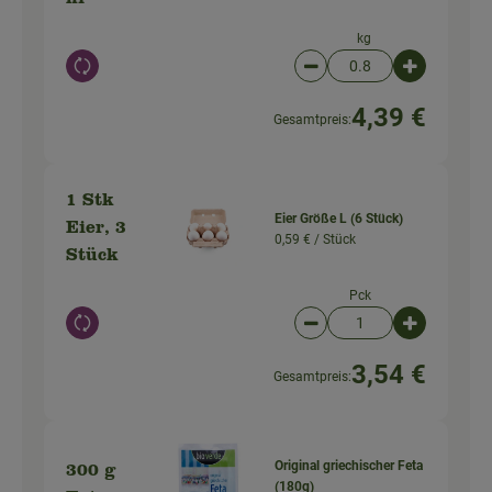
kg
Auswahl ändern
Artikelanzahl verringer
Artikelanz
4,39 €
Gesamtpreis:
1 Stk
Eier Größe L (6 Stück)
Eier, 3
0,59 € /
Stück
Stück
Pck
Auswahl ändern
Artikelanzahl verringer
Artikelanz
3,54 €
Gesamtpreis:
Original griechischer Feta
300 g
(180g)