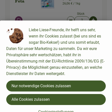
Feta
26,06 € /
1kg
Stück
Auswahl ändern
Artikelanzahl verringer
Artikelanz
Liebe Liese-Freunde, ihr helft uns sehr,
9,38 €
Gesamtpreis:
wenn ihr Cookies zulasst (bei uns sind es
sogar Bio-Kekse!) und uns somit erlaubt,
Daten für unser Marketing zu sammeln. Da wir eure
Privatsphäre sehr wertschätzen, habt ihr in
Du hast sicher:
Übereinstimmung mit der EU-Richtlinie 2009/136/EG (E-
Privacy) die Möglichkeit genau einzustellen, an welche
Dienstleister ihr Daten weitergebt.
2 Stk
Gelbe Zwiebel, neue Ernte
4,19 € /
kg
Nur notwendige Cookies zulassen
Zwiebeln
kg
Alle Cookies zulassen
Auswahl ändern
Artikelanzahl verringer
Artikelanz
Cookieeinstellungen