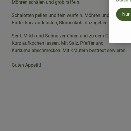
Möhren schälen und grob raffeln.
Nur
Schalotten pellen und fein würfeln. Möhren und Schalotte
Butter kurz andünsten, Blumenkohl dazugeben.
Senf, Milch und Sahne verrühren und zu dem Gemüse geb
Kurz aufkochen lassen. Mit Salz, Pfeffer und
Kurkuma abschmecken. Mit Kräutern bestreut servieren.
Guten Appetit!