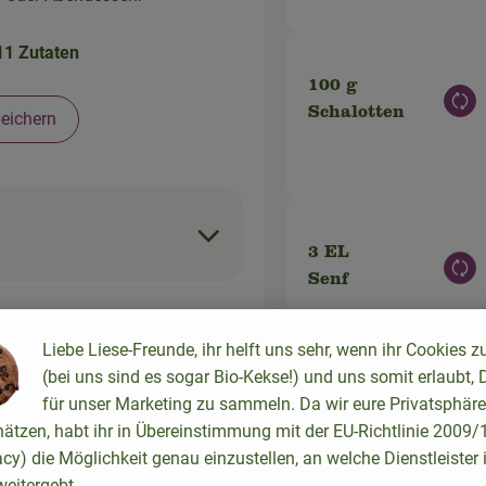
11 Zutaten
100 g
Aus
Schalotten
eichern
3 EL
Aus
Senf
Liebe Liese-Freunde, ihr helft uns sehr, wenn ihr Cookies z
(bei uns sind es sogar Bio-Kekse!) und uns somit erlaubt, 
für unser Marketing zu sammeln. Da wir eure Privatsphäre
sser 5-
200 ml
hätzen, habt ihr in Übereinstimmung mit der EU-Richtlinie 2009
Aus
Milch
acy) die Möglichkeit genau einzustellen, an welche Dienstleister 
eitergebt.