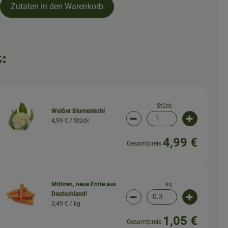
Zutaten in den Warenkorb
:
Stück
Weißer Blumenkohl
4,99 € /
Stück
wahl ändern
Artikelanzahl verringern (
Artikelanz
4,99 €
Gesamtpreis:
kg
Möhren, neue Ernte aus
Deutschland!
wahl ändern
Artikelanzahl verringern (
Artikelanz
3,49 € /
kg
1,05 €
Gesamtpreis: