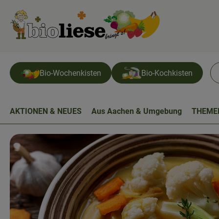
Bio-Wochenkisten
Bio-Kochkisten
AKTIONEN & NEUES
Aus Aachen & Umgebung
THEME