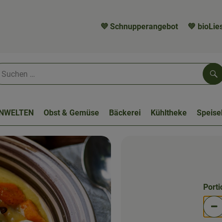
💜 Schnupperangebot
💚 bioLies
Su
NWELTEN
Obst & Gemüse
Bäckerei
Kühltheke
Speis
Port
Po