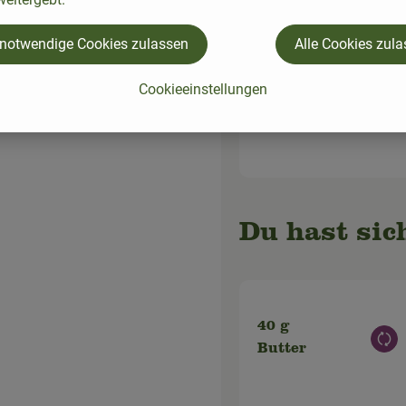
 notwendige Cookies zulassen
Alle Cookies zul
n in
200 ml
Cookieeinstellungen
Aus
Sahne
en.
Du hast sic
40 g
Aus
Butter