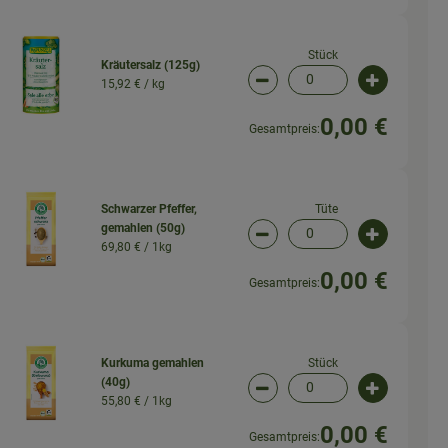
Stück
Kräutersalz (125g)
15,92 € /
kg
wahl ändern
Artikelanzahl verringern (
Artikelanz
0,00 €
Gesamtpreis:
Tüte
Schwarzer Pfeffer,
gemahlen (50g)
wahl ändern
Artikelanzahl verringern (
Artikelanz
69,80 € /
1kg
0,00 €
Gesamtpreis:
Stück
Kurkuma gemahlen
(40g)
wahl ändern
Artikelanzahl verringern (
Artikelanz
55,80 € /
1kg
0,00 €
Gesamtpreis: