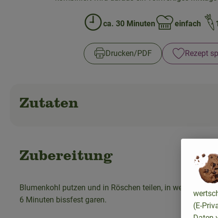
ca. 30 Minuten
einfach
Zubreitungszeit:
Schwierigkeit:
Drucken​/​PDF
Rezept sp
Zutaten
Zubereitung
Blumenkohl putzen und in Röschen teilen, in wenig
Salzwa
wertsc
6 Minuten bissfest garen.
(E-Priv
Daten w