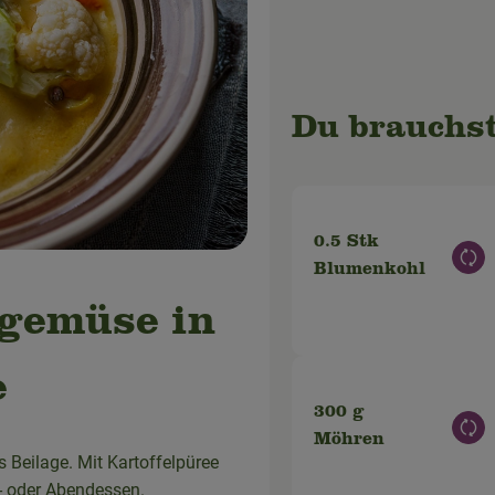
Du brauchst
0.5 Stk
Aus
Blumenkohl
gemüse in
e
300 g
Aus
Möhren
 Beilage. Mit Kartoffelpüree
s- oder Abendessen.