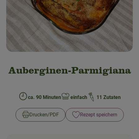
Obst & Gemüse
Bäckerei
Kühltheke
Speisekammer
Getränke
Auberginen-Parmigiana
Drogerie & Haushalt
ca. 90 Minuten
einfach
11 Zutaten
💜 Schnupperangebot
Zubreitungszeit:
Schwierigkeit:
💚 bioLiese für alle!
Drucken​/​PDF
Rezept speichern
🍎 Bio-Jobkiste