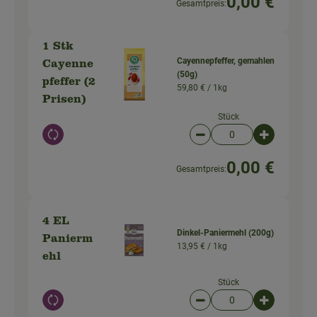
0,00 €
Gesamtpreis:
1 Stk
Cayennepfeffer, gemahlen
Cayenne
(50g)
pfeffer (2
59,80 € /
1kg
Prisen)
Stück
Auswahl ändern
Artikelanzahl verringer
Artikelanz
0,00 €
Gesamtpreis:
4 EL
Dinkel-Paniermehl (200g)
Panierm
13,95 € /
1kg
ehl
Stück
Auswahl ändern
Artikelanzahl verringer
Artikelanz