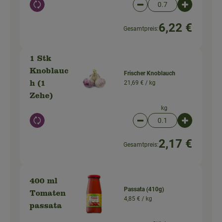
Auswahl ändern
Artikelanzahl verringer
Artikelanz
6,22 €
Gesamtpreis:
1 Stk
Knoblauc
Frischer Knoblauch
21,69 € /
kg
h (1
Zehe)
kg
Auswahl ändern
Artikelanzahl verringer
Artikelanz
2,17 €
Gesamtpreis:
400 ml
Passata (410g)
Tomaten
4,85 € /
kg
passata