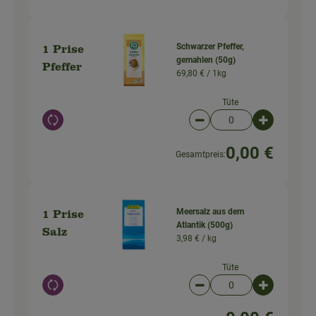
Schwarzer Pfeffer,
1 Prise
gemahlen (50g)
Pfeffer
69,80 € /
1kg
Tüte
Auswahl ändern
Artikelanzahl verringer
Artikelanz
0,00 €
Gesamtpreis:
Meersalz aus dem
1 Prise
Atlantik (500g)
Salz
3,98 € /
kg
Tüte
Auswahl ändern
Artikelanzahl verringer
Artikelanz