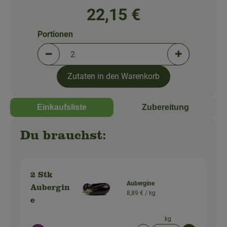
So geht's!
22,15 €
Über uns
Portionen
Blog
Portionen verringern (aktuell 2 Portionen ausgewä
Portionen erh
Zutaten in den Warenkorb
Einkaufsliste
Zubereitung
Du brauchst:
2 Stk
Aubergine
Aubergin
8,89 € /
kg
e
kg