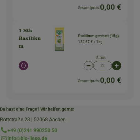
0,00 €
Gesamtpreis:
1 Stk
Basilikum gerebelt (15g)
Basiliku
152,67 € /
1kg
m
Stück
Auswahl ändern
Artikelanzahl verringer
Artikelanz
0,00 €
Gesamtpreis:
Du hast eine Frage? Wir helfen gerne:
Rottstraße 23 | 52068 Aachen
+49 (0)241 990250 50
info@bio-liese.de