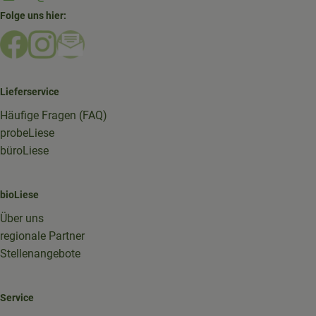
Folge uns hier:
Externer Link zu https://www.facebook.com/bioliese_aac
Externer Link zu https://www.instagram.com/biolief
Externer Link zu https://mailchi.mp/16a87a357
Lieferservice
Häufige Fragen (FAQ)
probeLiese
büroLiese
bioLiese
Über uns
regionale Partner
Stellenangebote
Service