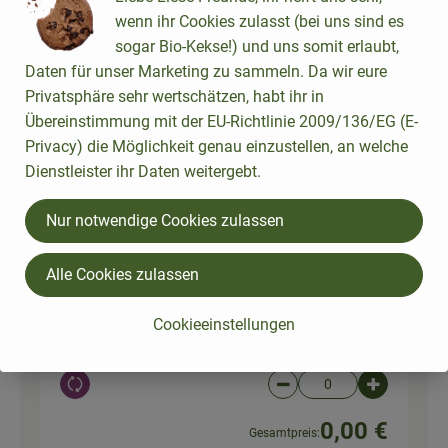
wenn ihr Cookies zulasst (bei uns sind es
Stück
sogar Bio-Kekse!) und uns somit erlaubt,
Auswahl ändern
Artikelanzahl verringer
Artikelanz
Daten für unser Marketing zu sammeln. Da wir eure
7,99 €
Privatsphäre sehr wertschätzen, habt ihr in
Gesamtpreis:
Übereinstimmung mit der EU-Richtlinie 2009/136/EG (E-
Privacy) die Möglichkeit genau einzustellen, an welche
Dienstleister ihr Daten weitergebt.
Du hast sicher:
Nur notwendige Cookies zulassen
Alle Cookies zulassen
Olivenöl fruchtig, nativ
2 EL
extra (1L)
Olivenöl
17,99 € /
l
Cookieeinstellungen
Stück
Auswahl ändern
Artikelanzahl verringer
Artikelanz
0,00 €
Gesamtpreis: