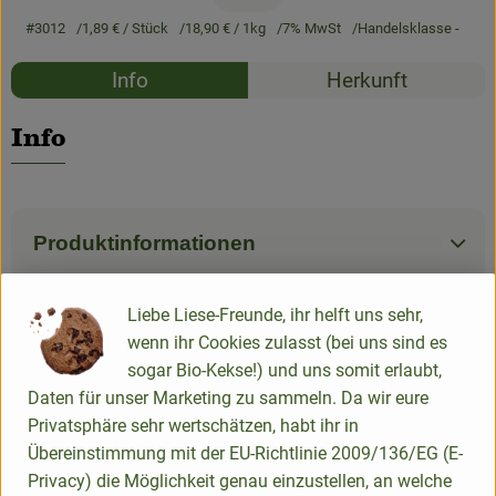
So geht's!
#3012
1,89 €
/ Stück
18,90 €
/ 1kg
7% MwSt
Handelsklasse -
Über uns
Rezepte
Info
Herkunft
Blog
Es wurd
Entdecke passende Rezepte
Info
Produktinformationen
Liebe Liese-Freunde, ihr helft uns sehr,
Zutaten
wenn ihr Cookies zulasst (bei uns sind es
sogar Bio-Kekse!) und uns somit erlaubt,
Daten für unser Marketing zu sammeln. Da wir eure
Nährwert-Info
Privatsphäre sehr wertschätzen, habt ihr in
Übereinstimmung mit der EU-Richtlinie 2009/136/EG (E-
Privacy) die Möglichkeit genau einzustellen, an welche
Produktdatenblatt