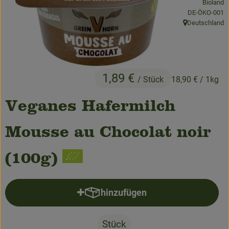
Bioland
Obst & Gemüse
, Kontrollstelle
DE-ÖKO-001
Deutschland
, Herkunft:
Bäckerei
Kühltheke
1,89 €
Speisekammer
/ Stück
18,90 €
/ 1kg
Getränke
Veganes Hafermilch
Drogerie & Haushalt
Mousse au Chocolat noir
(100g)
💜 Schnupperangebot
💚 bioLiese für alle!
hinzufügen
Produkt zum Warenkorb hinzufü
🍎 Bio-Jobkiste
Stück