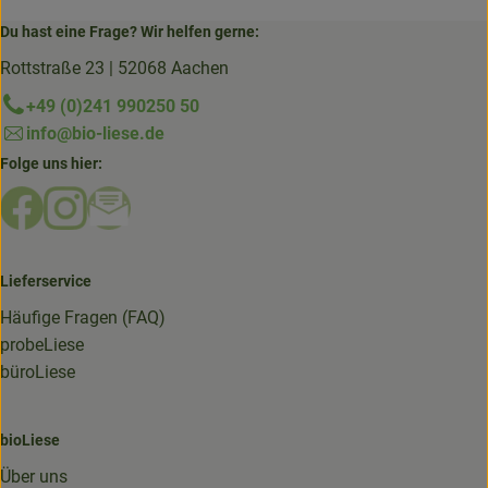
Du hast eine Frage? Wir helfen gerne:
Rottstraße 23 | 52068 Aachen
+49 (0)241 990250 50
info@bio-liese.de
Folge uns hier:
Externer Link zu https://www.facebook.com/bioliese_aac
Externer Link zu https://www.instagram.com/biolief
Externer Link zu https://mailchi.mp/16a87a357
Lieferservice
Häufige Fragen (FAQ)
probeLiese
büroLiese
bioLiese
Über uns