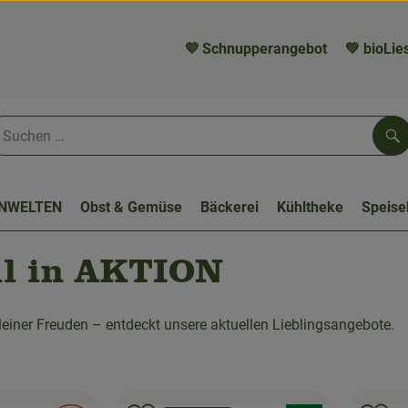
💜 Schnupperangebot
💚 bioLies
Su
NWELTEN
Obst & Gemüse
Bäckerei
Kühltheke
Speis
ll in AKTION
leiner Freuden – entdeckt unsere aktuellen Lieblingsangebote.