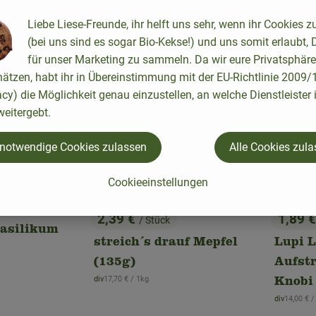
, Kontrollstelle:
DE-ÖKO-005
, Kontrollstelle:
rangebote
DE-ÖKO-001
Sonderangebote
S
Liebe Liese-Freunde, ihr helft uns sehr, wenn ihr Cookies z
(bei uns sind es sogar Bio-Kekse!) und uns somit erlaubt, 
für unser Marketing zu sammeln. Da wir eure Privatsphäre
hätzen, habt ihr in Übereinstimmung mit der EU-Richtlinie 2009
acy) die Möglichkeit genau einzustellen, an welche Dienstleister 
eitergebt.
Produkt zum Warenkorb hinzufügen
 notwendige Cookies zulassen
Alle Cookies zul
Cookieeinstellungen
Produkt zum War
 Creme
,
2,39 €
1,89 
/ Stück
, Preis:
, Preis
Basilikum
streich´s drauf Mepfel
Lupi L
(135g)
Aufstr
, Referenzpreis:
div
17,70 €
/ 1kg
Knobi
, Herkunft:
, Referen
div
14,00 €
/
, Herkunft: