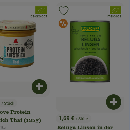
, Verband:
, Verband:
odukt zu Favouriten hinzufügen
Produkt zu Favouriten hinzuf
, Kontrollstelle:
, Kontrollstelle:
DE-ÖKO-005
IT-BIO-008
onderangebote
Sonderangebo
enkorb hinzufügen
Produkt zum Warenkorb hinzufügen
€
/ Stück
Produkt
:
ove Protein
1,69 €
/ Stück
ich Thai (135g)
, Preis:
zpreis:
Beluga Linsen in der
 1kg