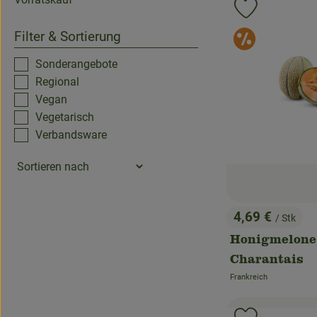
Produkt zu 
Sonde
Filter & Sortierung
Sonderangebote
Regional
Vegan
Vegetarisch
Verbandsware
4,69 €
/ Stk
, Preis:
Honigmelone
Charantais
Frankreich
, Herkunft: