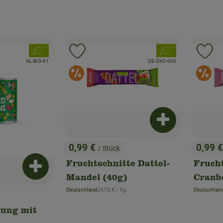
, Verband:
, Verband:
Favouriten hinzufügen
Produkt zu Favouriten hinzufügen
Pr
, Kontrollstelle:
, Kontrollstelle:
NL-BIO-01
DE-ÖKO-003
rangebote
Sonderangebote
S
Produkt zum War
0,99 €
0,99 
/ Stück
, Preis:
, Preis
Fruchtschnitte Dattel-
Fruch
Produkt zum Warenkorb hinzufügen
Mandel (40g)
Cranb
, Referenzpreis:
Deutschland
24,75 €
/ kg
Deutschlan
, Herkunft:
, Herkunft:
ung mit