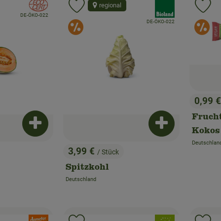
, Verband:
, Verband:
regional
Favouriten hinzufügen
Produkt zu Favouriten hinzufügen
Pr
, Kontrollstelle:
DE-ÖKO-022
, Kontrollstelle:
rangebote
Sonderangebote
DE-ÖKO-022
S
0,99 
, Preis
Fruch
Produkt zum Warenkorb hinzufügen
Produkt zum War
Kokos
Deutschlan
, Herkunft:
3,99 €
/ Stück
, Preis:
Spitzkohl
Deutschland
, Herkunft:
, Verband:
, Verband: