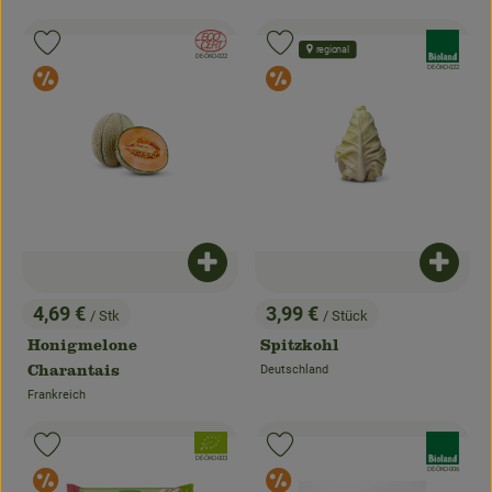
Obst & Gemüse
, Verband:
, Verband:
Produkt zu Favouriten hinzufügen
Produkt zu Favouriten hinzufügen
regional
, Kontrollstelle:
DE-ÖKO-022
, Kontrollstelle:
Bäckerei
DE-ÖKO-022
Sonderangebote
Sonderangebote
Kühltheke
Speisekammer
Getränke
Drogerie & Haushalt
Produkt zum Warenkorb hinzufügen
Produk
4,69 €
3,99 €
/ Stk
/ Stück
, Preis:
, Preis:
💜 Schnupperangebot
Honigmelone
Spitzkohl
Deutschland
Charantais
, Herkunft:
💚 bioLiese für alle!
Frankreich
, Herkunft:
, Verband:
, Verband:
🍎 Bio-Jobkiste
Produkt zu Favouriten hinzufügen
Produkt zu Favouriten hinzufügen
, Kontrollstelle:
DE-ÖKO-003
, Kontrollstelle:
DE-ÖKO-006
Sonderangebote
Sonderangebote