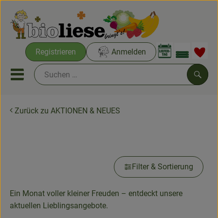
Warenko
Registrieren
Anmelden
Link
Mobiles Menu öffnen oder sc
Such
Zurück zu AKTIONEN & NEUES
Bio-Wochenkisten
Aktuell in AKTION
Bio-Kochkisten
AKTIONEN & NEUES
Filter & Sortierung
Aus Aachen & Umgebung
Ein Monat voller kleiner Freuden – entdeckt unsere
aktuellen Lieblingsangebote.
THEMENWELTEN